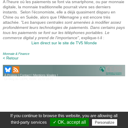
À l'heure où les paiements se font via smartphone, ou par monnaie
digitale, la monnaie traditionnelle pourrait vivre ses derniers
instants. Selon l'économiste, elle a déjà quasiment disparu en
Chine ou en Suède, alors que l'Allemagne y est encore très
attachée.
"Les banques centrales sont amenées à modifier assez
profondément leurs technologies de paiements. Dans certains pays
tous les paiements se font sur les téléphones portables. Le
commerce digital y prend de l'importance"
, explique-t-il :
Lien direct sur le site de TV5 Monde
Monnaie & Finance
< Retour
À Propos
|
Contact
|
Mentions légales
|
Le blog du CEPII, ISSN: 2270-2571
If you continue to browse this website, you are allowing all
third-party services
✓ OK, accept all
Personalize