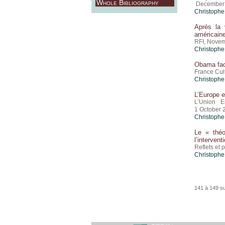
Whole Bibliography
December 
Christophe
Après la 
américain
RFI, Nove
Christophe
Obama fac
France Cul
Christophe
L’Europe 
L’Union E
1 October 
Christophe
Le « thé
l’intervent
Reflets et 
Christophe
141 à 149 s