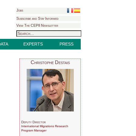
Jobs
Subscribe and Stay Informed
View The CEPII Newsletter
DATA
EXPERTS
PRESS
Christophe Destais
Deputy Director
International Migrations Research
Program Manager