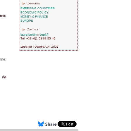
Expertise
EMERGING COUNTRIES
ECONOMIC POLICY
omie
MONEY & FINANCE
EUROPE
Contact
laure.boivin
cepii.fr
Tél. +33 (0)1 53 68 55 46
updated : October 14, 2021
nne,
s de