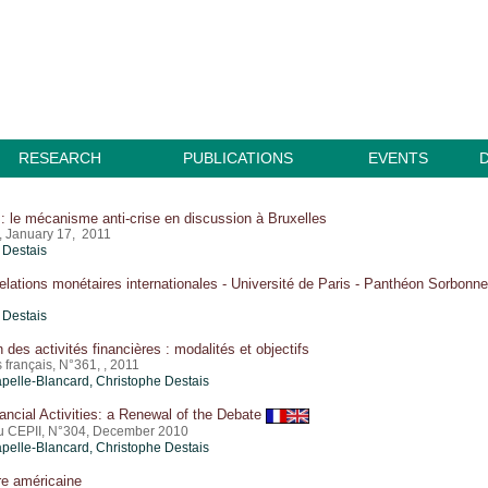
RESEARCH
PUBLICATIONS
EVENTS
: le mécanisme anti-crise en discussion à Bruxelles
, January 17, 2011
 Destais
elations monétaires internationales - Université de Paris - Panthéon Sorbonne
 Destais
n des activités financières : modalités et objectifs
 français, N°361, , 2011
pelle-Blancard,
Christophe Destais
ancial Activities: a Renewal of the Debate
du CEPII, N°304, December 2010
pelle-Blancard,
Christophe Destais
re américaine