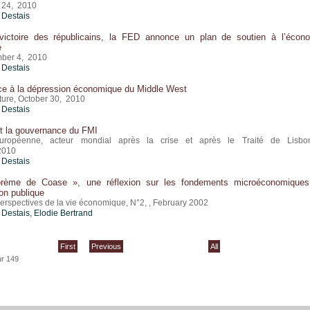
24, 2010
 Destais
victoire des républicains, la FED annonce un plan de soutien à l’écon
e
mber 4, 2010
 Destais
e à la dépression économique du Middle West
ture, October 30, 2010
 Destais
et la gouvernance du FMI
uropéenne, acteur mondial après la crise et après le Traité de Lisbo
2010
 Destais
orème de Coase », une réflexion sur les fondements microéconomique
ion publique
perspectives de la vie économique, N°2, , February 2002
 Destais
, Elodie Bertrand
First
Previous
All
ur 149