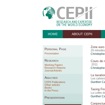
HOME
ABOUT CEPII
Zone euro 
Personal Page
20 minutes
Presentation
Christophe
Research
Cours de r
2011
Working Papers
Research Reports
Christophe
Journal Articles
La taxatio
Analyses
Les cahiers
Gunther Ca
CEPII Publications
Other articles
Books
Taxing Fin
In the Press
La Lettre 
Gunther Ca
Presentations
Conjonctu