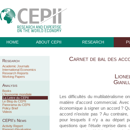
HOME
ABOUT CEPII
RESEARCH
P
Carnet de bal des acc
Research
Academic Journals
International Economics
Research Reports
Lione
Working Papers
Gianl
Analysis
Books
L'économie mondiale
Les difficultés du multilatéralisme on
La Lettre du CEPII
Le Blog du CEPII
matière d’accord commercial. Avec q
Panorama du CEPII
économique à signer un accord ? Quel
Policy Brief
Videos
accord n’existe pas ? Au contraire, 
pour lesquels il n’y a au départ p
CEPII's News
questions que l’étude reprise dans c
Activity Report
Rapport d'évaluation