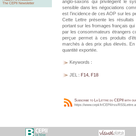
anglo-saxons qui privilégient le 
The CEPII Newsletter
sensible dans les négociations comm
est l’incidence de ces AOP sur les p
Cette Lettre présente les résultat
portant sur les fromages français qu
par les consommateurs étrangers co
perçue permet à ces produits d'ê
marchés à des prix plus élevés. En 
quantité exportée.
Keywords :
JEL :
F14, F18
Subscribe to La Lettre du CEPII with o
https://www.cepii.fr/CEPII/rss/RSSLettre.