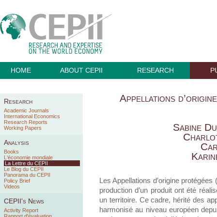
HOME
ABOUT CEPII
RESEARCH
P
Appellations d’origine
Research
Academic Journals
International Economics
Research Reports
Sabine Du
Working Papers
Charlo
Analysis
Car
Books
Karin
L'économie mondiale
La Lettre du CEPII
Le Blog du CEPII
Panorama du CEPII
Les Appellations d’origine protégées
Policy Brief
Videos
production d’un produit ont été réali
un territoire. Ce cadre, hérité des app
CEPII's News
harmonisé au niveau européen depuis
Activity Report
Rapport d'évaluation