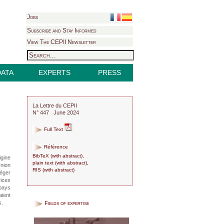
Jobs
Subscribe and Stay Informed
View The CEPII Newsletter
DATA
EXPERTS
PRESS
La Lettre du CEPII
N° 447 June 2024
Full Text
Référence
BibTeX
(
with abstract
),
igine
plain text
(
with abstract
),
Union
RIS
(
with abstract
)
téger
rices
pays
aient
s.
Fields of expertise