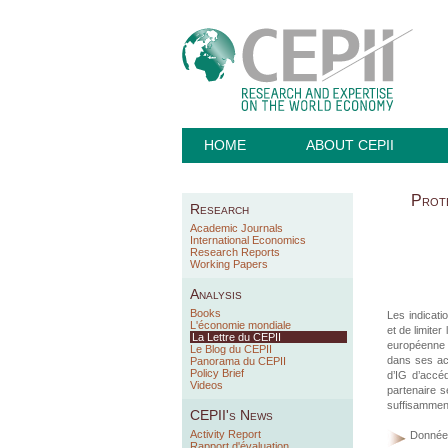
HOME
ABOUT CEPII
Prote
Research
Academic Journals
International Economics
Research Reports
Working Papers
Analysis
Books
Les indicati
L'économie mondiale
et de limite
La Lettre du CEPII
européenne e
Le Blog du CEPII
dans ses ac
Panorama du CEPII
Policy Brief
d’IG d’accé
Videos
partenaire 
suffisamment
CEPII's News
Activity Report
Donnée
Rapport d'évaluation