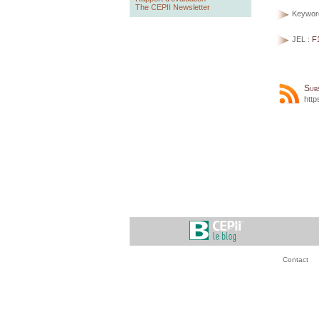
The CEPII Newsletter
Keywor
JEL :
F
Sub
http
Contact