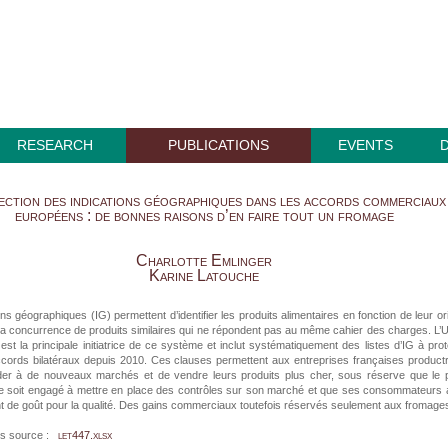
RESEARCH
PUBLICATIONS
EVENTS
ction des indications géographiques dans les accords commerciaux
européens : de bonnes raisons d’en faire tout un fromage
Charlotte Emlinger
Karine Latouche
ons géographiques (IG) permettent d’identifier les produits alimentaires en fonction de leur or
r la concurrence de produits similaires qui ne répondent pas au même cahier des charges. L’
st la principale initiatrice de ce système et inclut systématiquement des listes d’IG à pro
cords bilatéraux depuis 2010. Ces clauses permettent aux entreprises françaises product
der à de nouveaux marchés et de vendre leurs produits plus cher, sous réserve que le 
se soit engagé à mettre en place des contrôles sur son marché et que ses consommateurs 
 de goût pour la qualité. Des gains commerciaux toutefois réservés seulement aux fromage
s source :
let447.xlsx