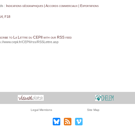
ds :
Indications géographiques | Accords commerciaux | Exportations
14, F18
scribe to La Lettre du CEPII with our RSS feed
s://www.cepii.fr/CEPII/rss/RSSLettre.asp
Legal Mentions
Site Map