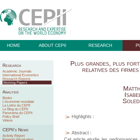
HOME
ABOUT CEPII
RESEARCH
P
Plus grandes, plus fort
Research
relatives des firmes
Academic Journals
International Economics
Research Reports
Working Papers
Matth
Analysis
Isabe
Books
Soled
L'économie mondiale
La Lettre du CEPII
Le Blog du CEPII
Panorama du CEPII
Highlights :
Policy Brief
Videos
CEPII's News
Abstract :
Activity Report
Cet article etudie les performances 
Rapport d'évaluation