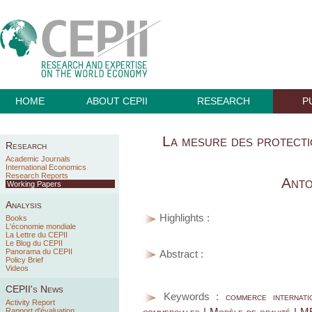
HOME
ABOUT CEPII
RESEARCH
P
La mesure des protecti
Research
Academic Journals
International Economics
Research Reports
Anto
Working Papers
Analysis
Highlights :
Books
L'économie mondiale
La Lettre du CEPII
Le Blog du CEPII
Panorama du CEPII
Abstract :
Policy Brief
Videos
CEPII's News
Keywords :
commerce internati
Activity Report
commerciales | Modèle de gravité | M
Rapport d'évaluation