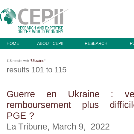
HOME
ABOUT CEPII
RESEARCH
P
Ukraine
115 results with "
"
results 101 to 115
Guerre en Ukraine : v
remboursement plus diffic
PGE ?
La Tribune, March 9, 2022