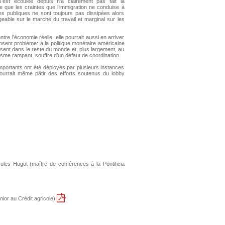
est écoulée depuis n’a clairement pas fait la
e que les craintes que l’immigration ne conduise à
es publiques ne sont toujours pas dissipées alors
able sur le marché du travail et marginal sur les
tre l’économie réelle, elle pourrait aussi en arriver
posent problème: à la politique monétaire américaine
sent dans le reste du monde et, plus largement, au
lisme rampant, souffre d’un défaut de coordination.
importants ont été déployés par plusieurs instances
pourrait même pâtir des efforts soutenus du lobby
ules Hugot (maître de conférences à la Pontificia
nior au Crédit agricole)