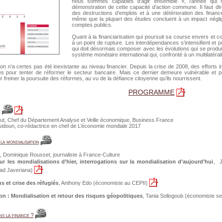
nous sommes capables d’agir ensemble », l’année qui s’
démonstration de cette capacité d’action commune. Il faut dir
des destructions d’emplois et à une détérioration des financ
même que la plupart des études concluent à un impact néglige
comptes publics.
Quant à la financiarisation qui poursuit sa course envers et con
à un point de rupture. Les interdépendances s’intensifient et 
qui doit désormais composer avec les évolutions qui se produi
système monétaire international qui, confronté à un multilatéra
ion n’a certes pas été inexistante au niveau financier. Depuis la crise de 2008, des efforts 
les pour tenter de réformer le secteur bancaire. Mais ce dernier demeure vulnérable et 
 freiner la poursuite des réformes, au vu de la défiance citoyenne qu’ils nourrissent.
PROGRAMME
n
ut, Chef du Département Analyse et Veille économique, Business France
sidoun, co-rédactrice en chef de L’économie mondiale 2017
la mondialisation
, Dominique Rousset, journaliste à France-Culture
ur les mondialisations d’hier, interrogations sur la mondialisation d’aujourd’hui
, J
ad Javeriana)
s et crise des réfugiés
, Anthony Edo (économiste au CEPII)
on : Mondialisation et retour des risques géopolitiques
, Tania Sollogoub (économiste se
s la finance ?