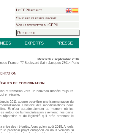
Le CEPII recrute
S'inscrire et rester informé
Voir la newsletter du CEPII
NÉES
EXPERTS
PRESSE
Mercredi 7 septembre 2016
iness France, 77 Boulevard Saint-Jacques 75014 Paris
entation
éfauts de coordination
tion et transition vers un nouveau modèle toujours
qui en résulte.
depuis 2011 augure peut-être une fragmentation du
ndialisation. L’histoire des mondialisations nous
ible. Et c’est paradoxalement au moment où les
s autour de la mondialisation s’avivent : les gains
e répartition et de légitimité qu’il crée prennent le
 crise des réfugiés. Alors qu’en août 2015, Angela
tre le prochain projet européen où nous verrons si