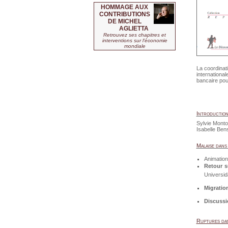
HOMMAGE AUX
CONTRIBUTIONS
DE MICHEL
AGLIETTA
Retrouvez ses chapitres et
interventions sur l'économie
mondiale
La coordinat
internationa
bancaire pour
Introductio
Sylvie Monto
Isabelle Ben
Malaise dans 
Animation
Retour s
Universid
Migration
Discussi
Ruptures dan