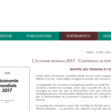
HERCHE
PUBLICATIONS
ÉVÉNEMENTS
DON
15h00 - 17h30 - Bus
L'économie mondiale 2017 - Conférence de prés
montée des tensions et d
A l’été 2016, l’économie mondiale hésite encore entre stagna
difficile à cerner. Cette édition souligne la montée des tensions 
La stagnation du commerce mondial qui semble se confirmer 
système commercial mondial, sinon une nouvelle ère de la mo
enseigne en tout cas que le phénomène n’est pas irrévers
interdépendances commerciales faiblissent que les controverse
liés à l’intensification du commerce s’épuisant, les conflits d
dessus.
La montée des tensions a aussi été sensible en Europe avec la
Merkel déclarait : « la question des migrants pourrait bien ê