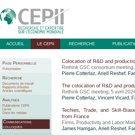
ACCUEIL
LE CEPII
RECHERCHE
PUBLICAT
Colocation of R&D and producti
Page Personnelle
Rethink GSC consortium meeting,
Présentation
Pierre Cotterlaz
,
Ariell Reshef
,
Far
Recherche
Documents de travail
The colocation of R&D and prod
Rapports d'études
Articles scientifiques
Rethink GSC meeting, 5 avril 202
Pierre Cotterlaz
,
Vincent Vicard
,
F
Analyses
Publications CEPII
Techies, Trade, and Skill-Bias
Livres
Dans les médias
from France
Communications
Firms, Productivity and Labor Ma
colloques
James Harrigan,
Ariell Reshef
,
Fa