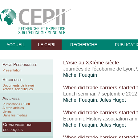
ACCUEIL
LE CEPII
RECHERCHE
PUBLICAT
L'Asie au XXIème siècle
Page Personnelle
Journées de l'écobomie de Lyon,
Présentation
Michel Fouquin
Recherche
Documents de travail
When did trade barriers started t
Articles scientifiques
Lunch seminar, 7 septembre 2012
Analyses
Michel Fouquin
, Jules Hugot
Publications CEPII
Autres articles
When did trade barriers started t
Livres
Dans les médias
Economic History association ann
Communications
Michel Fouquin
, Jules Hugot
colloques
When did trade barriers started t