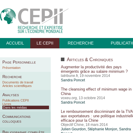
ACCUEIL
LE CEPII
RECHERCHE
PUBLICAT
Articles & Chroniques
Page Personnelle
Augmenter la productivité des pays
Présentation
émergents grâce au salaire minimum ?
latribune.fr, 19 novembre 2014
Recherche
Sandra Poncet
Documents de travail
Articles scientifiques
The cleansing effect of minimum wage in
China
Analyses
voxeu.org, 13 octobre 2014
Publications CEPII
Sandra Poncet
Livres
Dans les médias
Le remboursement discriminant de la TVA
aux exportateurs : une politique industriell
Communications
efficace pour la Chine
colloques
Objectif Chine, 18 mars 2014
Julien Gourdon, Stéphanie Monjon,
Sandra
Bibliographie complète