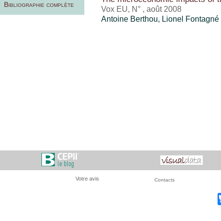
Bibliographie complète
Vox EU, N° , août 2008
Antoine Berthou
, Lionel Fontagné
Votre avis
Contacts