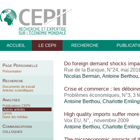
ACCUEIL
LE CEPII
RECHERCHE
PUBLICAT
Do foreign demand shocks impa
Page Personnelle
Rue de la Banque, N°24, mai 201
Présentation
Nicolas Berman,
Antoine Berthou
Recherche
Documents de travail
Crise et commerce : les déboir
Articles scientifiques
Problèmes économiques, N°3, 3 fé
Analyses
Antoine Berthou
,
Charlotte Emling
Publications CEPII
Autres articles
High quality imports suffer more
Livres
Dans les médias
Vox EU, N°, , novembre 2009
Communications
Antoine Berthou
,
Charlotte Emling
colloques
The microeconomic impacts of t