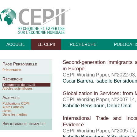
ACCUEIL
LE CEPII
RECHERCHE
PUBLICAT
Second-generation immigrants a
Page Personnelle
in Europe
Présentation
CEPII Working Paper, N°2022-03, 
Recherche
Oscar Barrera,
Isabelle Bensidou
Documents de travail
Articles scientifiques
Globalization in Services: from
Analyses
CEPII Working Paper, N°2007-14,
Publications CEPII
Isabelle Bensidoun
,
Deniz Ünal
Autres articles
Livres
Dans les médias
International Trade and Inco
Bibliographie complète
Evidence
CEPII Working Paper, N°2005-17,
Isabelle Bensidoun
,
Sébastien Je