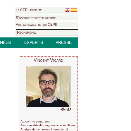
Le CEPII recrute
S'inscrire et rester informé
Voir la newsletter du CEPII
NÉES
EXPERTS
PRESSE
Vincent Vicard
Adjoint au directeur
Responsable du programme scientifique
Analyse du commerce international