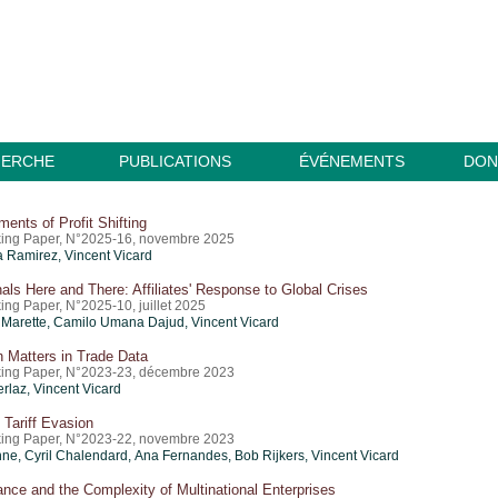
HERCHE
PUBLICATIONS
ÉVÉNEMENTS
DON
ments of Profit Shifting
ing Paper, N°2025-16, novembre 2025
a Ramirez,
Vincent Vicard
nals Here and There: Affiliates' Response to Global Crises
ing Paper, N°2025-10, juillet 2025
Marette,
Camilo Umana Dajud
,
Vincent Vicard
 Matters in Trade Data
ing Paper, N°2023-23, décembre 2023
erlaz
,
Vincent Vicard
 Tariff Evasion
ing Paper, N°2023-22, novembre 2023
ne, Cyril Chalendard, Ana Fernandes, Bob Rijkers,
Vincent Vicard
nce and the Complexity of Multinational Enterprises