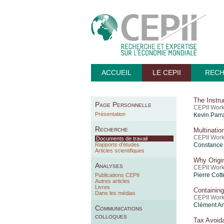
ACCUEIL
LE CEPII
REC
The Instru
Page Personnelle
CEPII Work
Présentation
Kevin Parr
Recherche
Multinatio
CEPII Work
Documents de travail
Rapports d'études
Constance 
Articles scientifiques
Why Origin
Analyses
CEPII Work
Pierre Cott
Publications CEPII
Autres articles
Livres
Containing
Dans les médias
CEPII Work
Clément An
Communications
colloques
Tax Avoida