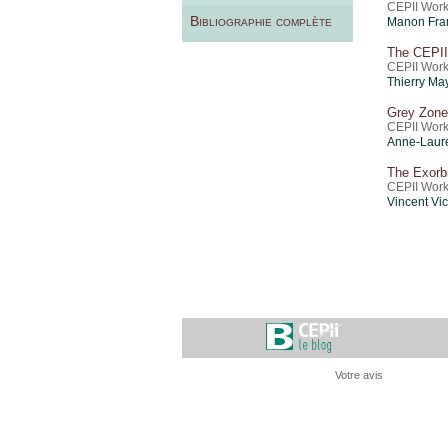
CEPII Work
Bibliographie complète
Manon Fra
The CEPII
CEPII Work
Thierry Ma
Grey Zones
CEPII Work
Anne-Laure
The Exorbi
CEPII Work
Vincent Vi
Votre avis