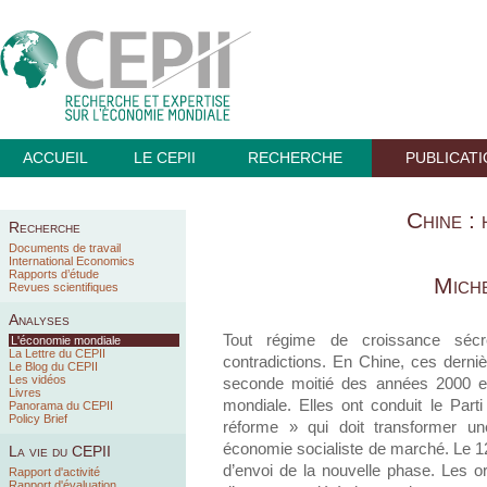
ACCUEIL
LE CEPII
RECHERCHE
PUBLICAT
Chine :
Recherche
Documents de travail
International Economics
Rapports d’étude
Miche
Revues scientifiques
Analyses
Tout régime de croissance sécr
L'économie mondiale
La Lettre du CEPII
contradictions. En Chine, ces derni
Le Blog du CEPII
Les vidéos
seconde moitié des années 2000 et 
Livres
mondiale. Elles ont conduit le Part
Panorama du CEPII
Policy Brief
réforme » qui doit transformer un
économie socialiste de marché. Le 1
La vie du CEPII
d’envoi de la nouvelle phase. Les or
Rapport d'activité
Rapport d'évaluation