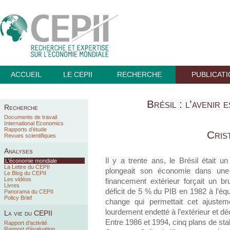
ACCUEIL
LE CEPII
RECHERCHE
PUBLICAT
Brésil : l’avenir 
Recherche
Documents de travail
International Economics
Rapports d’étude
Cris
Revues scientifiques
Analyses
Il y a trente ans, le Brésil était 
L'économie mondiale
La Lettre du CEPII
plongeait son économie dans un
Le Blog du CEPII
Les vidéos
financement extérieur forçait un br
Livres
déficit de 5 % du PIB en 1982 à l’équ
Panorama du CEPII
Policy Brief
change qui permettait cet ajustem
lourdement endetté à l’extérieur et dé
La vie du CEPII
Entre 1986 et 1994, cinq plans de sta
Rapport d'activité
Rapport d'évaluation