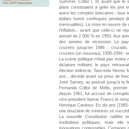
Summer, Collor I, II) avant que le 
The CEPII Newsletter
plans consistaient à geler les prix e
aussi les comptes bancaires : tous l
dollars furent confisqués pendant d
mensualités). La mise en oeuvre de c
l’inflation... avant que celle-ci ne 
annuel de 2 000 % en 1993. Aux ann
des années de récession. Le pays 
cruzeiro jusqu’en 1986 ; cruzado
cruzeiro (un nouveau), 1990-1994 ; enf
La scène politique n’était pas moin
dictature militaire, le pays retrou
élection indirecte, Tancredo Neves fu
ans ; décédé avant sa prise de fonct
José Sarney, au pouvoir jusqu’à la 
Fernando Collor de Mello, premier 
depuis 1961, fut accusé de corrupti
vice-président Itamar Franco le remp
Henrique Cardoso. En dix ans (1985-1
une douzaine de ministres se succéd
La nouvelle Constitution ratifiée e
institutions politiques, mais ell
innovations contestables. Certaines 