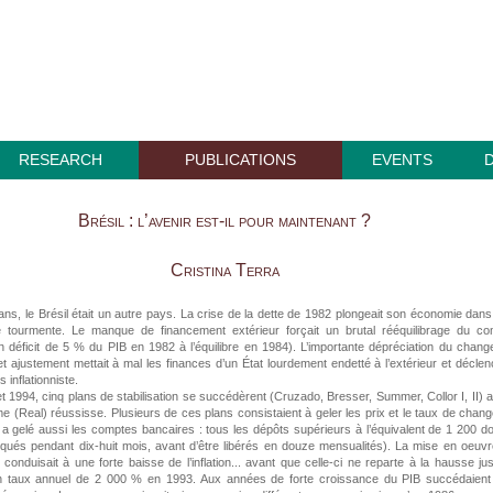
RESEARCH
PUBLICATIONS
EVENTS
Brésil : l’avenir est-il pour maintenant ?
Cristina Terra
e ans, le Brésil était un autre pays. La crise de la dette de 1982 plongeait son économie dan
 tourmente. Le manque de financement extérieur forçait un brutal rééquilibrage du co
n déficit de 5 % du PIB en 1982 à l’équilibre en 1984). L’importante dépréciation du chang
et ajustement mettait à mal les finances d’un État lourdement endetté à l’extérieur et déclen
 inflationniste.
t 1994, cinq plans de stabilisation se succédèrent (Cruzado, Bresser, Summer, Collor I, II) 
me (Real) réussisse. Plusieurs de ces plans consistaient à geler les prix et le taux de chang
I a gelé aussi les comptes bancaires : tous les dépôts supérieurs à l’équivalent de 1 200 do
squés pendant dix-huit mois, avant d’être libérés en douze mensualités). La mise en oeuv
conduisait à une forte baisse de l’inflation... avant que celle-ci ne reparte à la hausse ju
 taux annuel de 2 000 % en 1993. Aux années de forte croissance du PIB succédaient