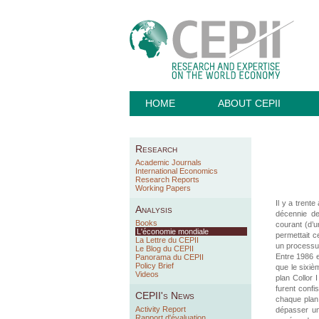
HOME
ABOUT CEPII
Research
Academic Journals
International Economics
Research Reports
Working Papers
Il y a trent
Analysis
décennie de
Books
courant (d’u
L'économie mondiale
permettait c
La Lettre du CEPII
un processus
Le Blog du CEPII
Entre 1986 e
Panorama du CEPII
Policy Brief
que le sixiè
Videos
plan Collor 
furent confi
CEPII's News
chaque plan 
Activity Report
dépasser un
Rapport d'évaluation