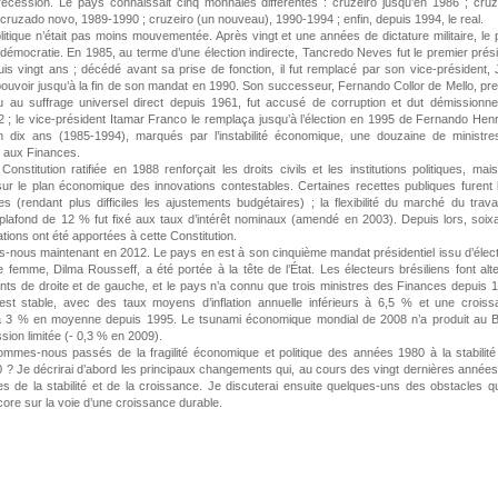
écession. Le pays connaissait cinq monnaies différentes : cruzeiro jusqu’en 1986 ; cru
cruzado novo, 1989-1990 ; cruzeiro (un nouveau), 1990-1994 ; enfin, depuis 1994, le real.
itique n’était pas moins mouvementée. Après vingt et une années de dictature militaire, le
a démocratie. En 1985, au terme d’une élection indirecte, Tancredo Neves fut le premier prés
puis vingt ans ; décédé avant sa prise de fonction, il fut remplacé par son vice-président,
ouvoir jusqu’à la fin de son mandat en 1990. Son successeur, Fernando Collor de Mello, pr
lu au suffrage universel direct depuis 1961, fut accusé de corruption et dut démissionn
 ; le vice-président Itamar Franco le remplaça jusqu’à l’élection en 1995 de Fernando Hen
 dix ans (1985-1994), marqués par l’instabilité économique, une douzaine de ministre
 aux Finances.
Constitution ratifiée en 1988 renforçait les droits civils et les institutions politiques, mais
 sur le plan économique des innovations contestables. Certaines recettes publiques furent 
 (rendant plus difficiles les ajustements budgétaires) ; la flexibilité du marché du travai
 plafond de 12 % fut fixé aux taux d’intérêt nominaux (amendé en 2003). Depuis lors, soix
ations ont été apportées à cette Constitution.
-nous maintenant en 2012. Le pays en est à son cinquième mandat présidentiel issu d’élec
e femme, Dilma Rousseff, a été portée à la tête de l’État. Les électeurs brésiliens font alt
ts de droite et de gauche, et le pays n’a connu que trois ministres des Finances depuis 
est stable, avec des taux moyens d’inflation annuelle inférieurs à 6,5 % et une crois
à 3 % en moyenne depuis 1995. Le tsunami économique mondial de 2008 n’a produit au Br
sion limitée (- 0,3 % en 2009).
mes-nous passés de la fragilité économique et politique des années 1980 à la stabilit
? Je décrirai d’abord les principaux changements qui, au cours des vingt dernières années
es de la stabilité et de la croissance. Je discuterai ensuite quelques-uns des obstacles q
ore sur la voie d’une croissance durable.