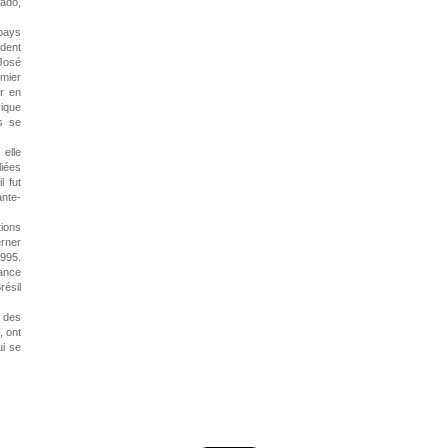
zado,
 pays
ident
 José
emier
er en
rique
s se
 elle
liées
l fut
ante-
tions
erner
1995.
sance
ésil
é des
, ont
ui se