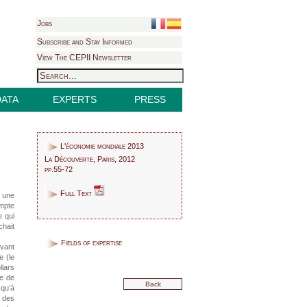
Jobs
Subscribe and Stay Informed
View The CEPII Newsletter
DATA
EXPERTS
PRESS
L'économie mondiale 2013
La Découverte, Paris, 2012
pp.55-72
Full Text
s une
mpte
e qui
chait
Fields of expertise
avant
e (le
llars
re de
Back
squ’à
 des