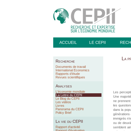
ACCUEIL
LE CEPII
REC
La p
Recherche
Documents de travail
International Economics
Rapports d’étude
Revues scientifiques
Analyses
L'économie mondiale
Les percepti
La Lettre du CEPII
Une majorité
Le Blog du CEPII
ne prennent 
Les vidéos
les question
Livres
Panorama du CEPII
dans la popu
Policy Brief
générations 
immigrés n’e
La vie du CEPII
ou de deuxi
Rapport d'activité
semblent ain
Rapport d'évaluation