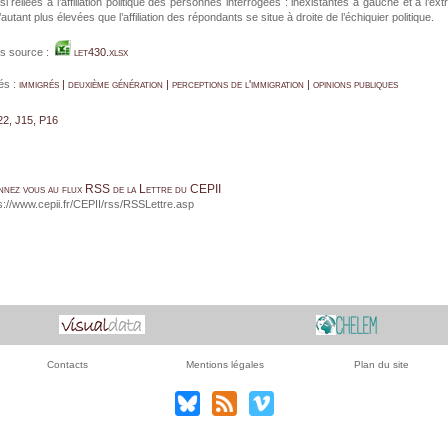
i reliées à l’affiliation politique des personnes interrogées : inexistantes à gauche et à l’ex
autant plus élevées que l’affiliation des répondants se situe à droite de l’échiquier politique.
s source :
let430.xlsx
és :
immigrés | deuxième génération | perceptions de l'immigration | opinions publiques
22, J15, P16
nnez vous au flux RSS de la Lettre du CEPII
s://www.cepii.fr/CEPII/rss/RSSLettre.asp
Contacts
Mentions légales
Plan du site