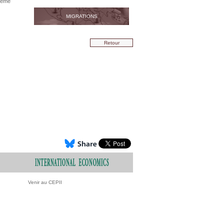
trême
MIGRATIONS
Retour
Venir au CEPII