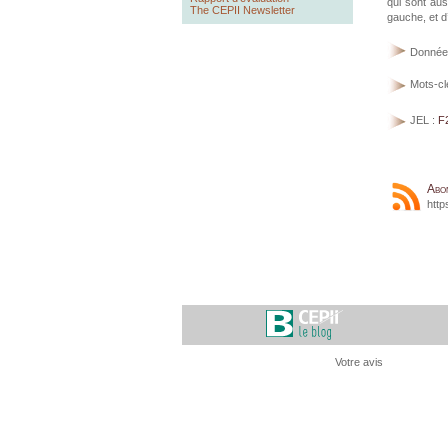
qui sont auss
The CEPII Newsletter
gauche, et d’
Donnée
Mots-cl
JEL :
F
Abo
http
Votre avis