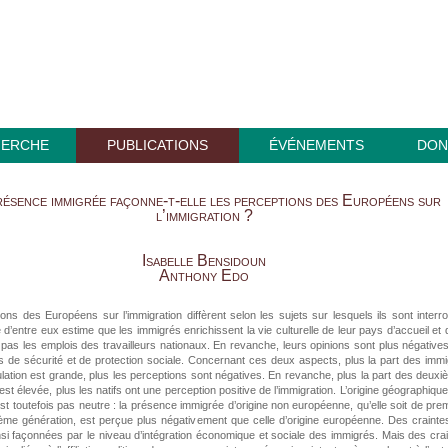
HERCHE
PUBLICATIONS
ÉVÉNEMENTS
DON
résence immigrée façonne-t-elle les perceptions des Européens sur
l’immigration ?
Isabelle Bensidoun
Anthony Edo
ons des Européens sur l’immigration diffèrent selon les sujets sur lesquels ils sont interr
 d’entre eux estime que les immigrés enrichissent la vie culturelle de leur pays d’accueil et q
pas les emplois des travailleurs nationaux. En revanche, leurs opinions sont plus négative
s de sécurité et de protection sociale. Concernant ces deux aspects, plus la part des imm
lation est grande, plus les perceptions sont négatives. En revanche, plus la part des deux
est élevée, plus les natifs ont une perception positive de l’immigration. L’origine géographiqu
st toutefois pas neutre : la présence immigrée d’origine non européenne, qu’elle soit de pre
ème génération, est perçue plus négativement que celle d’origine européenne. Des crainte
si façonnées par le niveau d’intégration économique et sociale des immigrés. Mais des cra