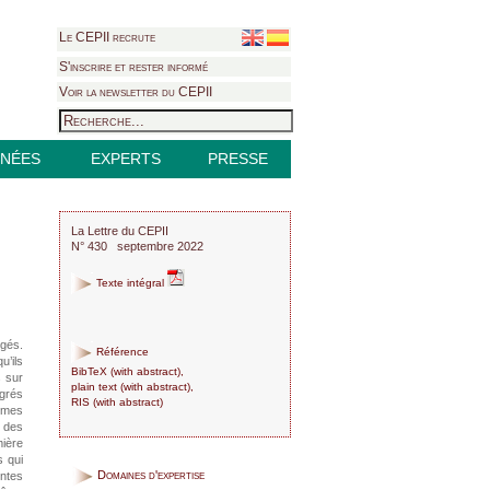
Le CEPII recrute
S'inscrire et rester informé
Voir la newsletter du CEPII
NÉES
EXPERTS
PRESSE
La Lettre du CEPII
N° 430 septembre 2022
Texte intégral
ogés.
Référence
u’ils
BibTeX
(
with abstract
),
s sur
plain text
(
with abstract
),
igrés
RIS
(
with abstract
)
ièmes
e des
mière
s qui
Domaines d'expertise
intes