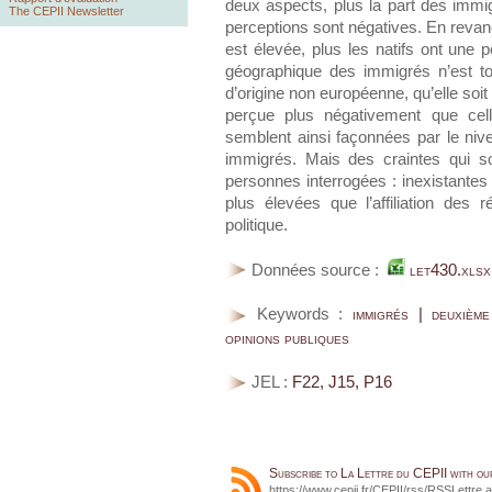
deux aspects, plus la part des immig
The CEPII Newsletter
perceptions sont négatives. En revan
est élevée, plus les natifs ont une pe
géographique des immigrés n’est to
d’origine non européenne, qu’elle soi
perçue plus négativement que cell
semblent ainsi façonnées par le niv
immigrés. Mais des craintes qui sont
personnes interrogées : inexistantes
plus élevées que l’affiliation des 
politique.
Données source :
let430.xlsx
Keywords :
immigrés | deuxième
opinions publiques
JEL :
F22, J15, P16
Subscribe to La Lettre du CEPII with o
https://www.cepii.fr/CEPII/rss/RSSLettre.