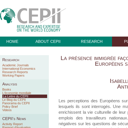
HOME
ABOUT CEPII
RESEARCH
P
La présence immigrée faço
Research
Européens su
Academic Journals
International Economics
Research Reports
Working Papers
Isabel
Analysis
Ant
Books
L'économie mondiale
La Lettre du CEPII
Le Blog du CEPII
Les perceptions des Européens sur l
Panorama du CEPII
lesquels ils sont interrogés. Une m
Policy Brief
Videos
enrichissent la vie culturelle de leur
emplois des travailleurs nationau
CEPII's News
négatives sur les questions de sécur
Activity Report
Rapport d'évaluation