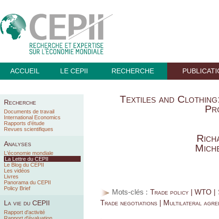
ACCUEIL
LE CEPII
RECHERCHE
PUBLICAT
Textiles and Clothing
Recherche
Pr
Documents de travail
International Economics
Rapports d’étude
Revues scientifiques
Rich
Analyses
Mich
L'économie mondiale
La Lettre du CEPII
Le Blog du CEPII
Les vidéos
Livres
Panorama du CEPII
Policy Brief
Mots-clés :
Trade policy | WTO | 
Trade negotiations | Multilateral agr
La vie du CEPII
Rapport d'activité
Rapport d'évaluation