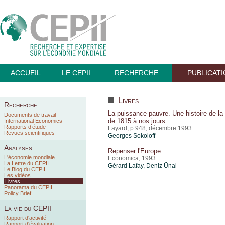
ACCUEIL
LE CEPII
RECHERCHE
PUBLICAT
Livres
Recherche
La puissance pauvre. Une histoire de la
Documents de travail
de 1815 à nos jours
International Economics
Rapports d’étude
Fayard, p.948, décembre 1993
Revues scientifiques
Georges Sokoloff
Analyses
Repenser l'Europe
L'économie mondiale
Economica, 1993
La Lettre du CEPII
Gérard Lafay,
Deniz Ünal
Le Blog du CEPII
Les vidéos
Livres
Panorama du CEPII
Policy Brief
La vie du CEPII
Rapport d'activité
Rapport d'évaluation