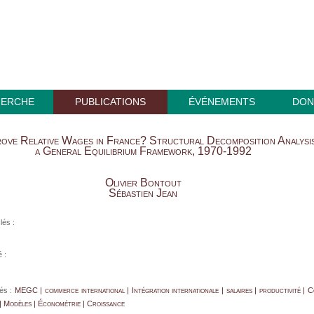
HERCHE
PUBLICATIONS
ÉVÉNEMENTS
DON
ve Relative Wages in France? Structural Decomposition Analysis
a General Equilibrium Framework, 1970-1992
Olivier Bontout
Sébastien Jean
lés :
 :
és :
MEGC | commerce international | Intégration internationale | salaires | productivité | 
| Modèles | Économétrie | Croissance