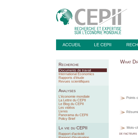
ACCUEIL
LE CEPII
REC
What Dro
Recherche
Documents de travail
International Economics
Rapports d’étude
Revues scientifiques
Analyses
L'économie mondiale
Points c
La Lettre du CEPII
Le Blog du CEPII
Les vidéos
Livres
Résumé
Panorama du CEPII
Policy Brief
La vie du CEPII
Mots-cl
de facteurs 
Rapport d'activité
Rapport d'évaluation