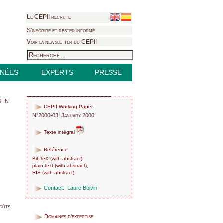
Le CEPII recrute
S'inscrire et rester informé
Voir la newsletter du CEPII
NÉES
EXPERTS
PRESSE
 in
CEPII Working Paper
N°2000-03, January 2000
Texte intégral
Référence
BibTeX
(
with abstract
),
plain text
(
with abstract
),
RIS
(
with abstract
)
Contact:
Laure Boivin
Coûts
Domaines d'expertise