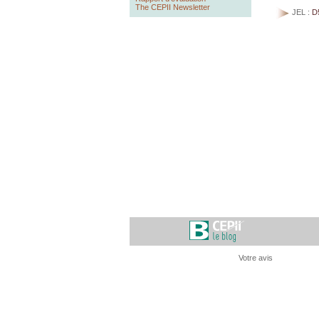
The CEPII Newsletter
JEL :
D
Votre avis