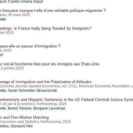
port
,
Camilo Umana Dajud
 française manque-t-elle d’une véritable politique migratoire ?
ture, 28 mars 2025
ette
eelings: is France really being 'flooded' by foreigners?
rier 2025
peut-elle se passer d’immigration ?
ier 2025
ot
r social fonctionne bien pour les immigrés aux Etats-Unis
 3 janvier 2025
rage of Immigration and the Polarization of Attitudes
conomic Journal: Applied Economics, vol. 17(1), American Economic Association, 
ette
, Sarah Schneider-Strawczynski
prehensions and Hispanic Sentences in the US Federal Criminal Justice Sys
l of Law & Economics, Forthcoming, 2025
ette
, Bertoli Simone, Morgane Laouénan
on and Firm-Worker Matching
Economics and Statistics, Forthcoming, 2025
refice
,
Giovanni Peri