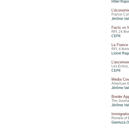
Hillel Rapo
L’économie
France Cul
Jérôme Val
Facts vs f
RFI, 24 fév
CEPII
La France 
RFI, 4 févr
Lionel Rag
L'ascenseu
Les Echos,
CEPII
Media Cove
American E
Jérôme Val
Border Ap
The Journa
Jérôme Val
Immigrati
Review of 
Gianluca O