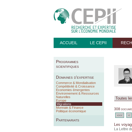
ACCUEIL
LE CEPII
REC
Programmes
scientifiques
Domaines d'expertise
Commerce & Mondialisation
Compétitivité & Croissance
Economies émergentes
Environnement & Ressources
Naturelles
Europe
Migrations
Monnaie & Finance
308 documen
Politique économique
<<<
<
Partenariats
Les voyage
La Lettre d