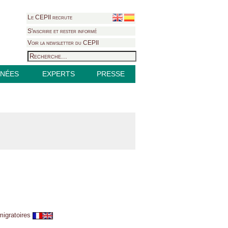
Le CEPII recrute
S'inscrire et rester informé
Voir la newsletter du CEPII
NÉES
EXPERTS
PRESSE
 migratoires