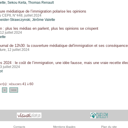
ette
, Sekou Keita, Thomas Renault
ure médiatique de l’immigration polarise les opinions
u CEPII, N°448, juillet 2024
eider-Strawczynski,
Jérôme Valette
n : plus les médias en parlent, plus les opinions se crispent
2 juillet 2024
ette
urnal de 12h30: la couverture médiatique del'immigration et ses conséquences
ure, 12 juillet 2024
es 2024 : le coût de l’immigration, une idée fausse, mais une vraie recette éle
 juillet 2024
ot
t(s) : résultats 41 à 60
>
>>>
Contacts
Mentions légales
Plan du site