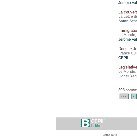
Jérôme Val
La couvert
La Lettre d
Sarah Schn
Immigratio
Le Monde, 1
Jérôme Val
Dans le Jo
France Cult
CEPII
Législativ
Le Monde, 3
Lionel Rag
308 documen
<<<
<
Votre avis