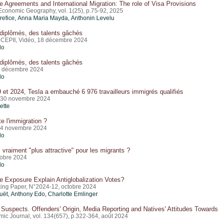
 Agreements and International Migration: The role of Visa Provisions
 Economic Geography, vol. 1(25), p.75-92, 2025
refice
,
Anna Maria Mayda
, Anthonin Levelu
diplômés, des talents gâchés
 CEPII, Vidéo, 18 décembre 2024
do
diplômés, des talents gâchés
2 décembre 2024
do
 et 2024, Tesla a embauché 6 976 travailleurs immigrés qualifiés
 30 novembre 2024
ette
te l'immigration ?
14 novembre 2024
do
 vraiment "plus attractive" pour les migrants ?
tobre 2024
do
 Exposure Explain Antiglobalization Votes?
ing Paper, N°2024-12, octobre 2024
uët
,
Anthony Edo
,
Charlotte Emlinger
Suspects. Offenders' Origin, Media Reporting and Natives' Attitudes Towards
ic Journal, vol. 134(657), p.322-364, août 2024