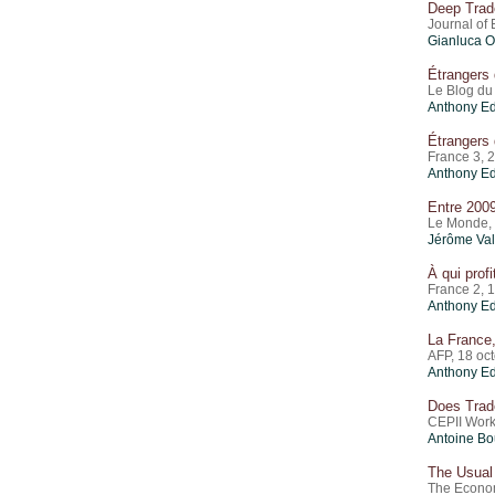
Deep Trade
Journal of
Gianluca O
Étrangers 
Le Blog du
Anthony E
Étrangers 
France 3, 
Anthony E
Entre 2009
Le Monde,
Jérôme Val
À qui profi
France 2, 
Anthony E
La France,
AFP, 18 oc
Anthony E
Does Trade
CEPII Work
Antoine Bo
The Usual 
The Econom