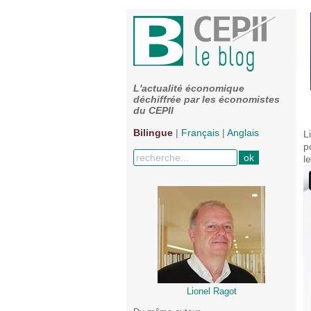
L'actualité économique
déchiffrée par les économistes
du CEPII
Bilingue
|
Français
|
Anglais
L
p
l
Lionel Ragot