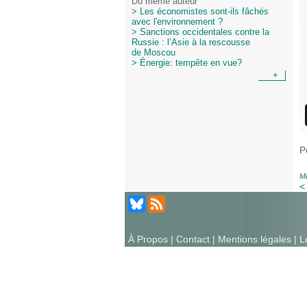
Du même auteur
> Les économistes sont-ils fâchés
avec l'environnement ?
> Sanctions occidentales contre la
Russie : l’Asie à la rescousse
de Moscou
> Énergie: tempête en vue?
+
P
Mo
<
À Propos
|
Contact
|
Mentions légales
| L