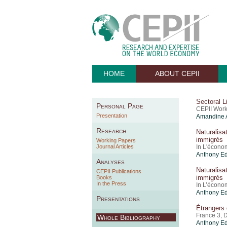
HOME
ABOUT CEPII
Sectoral L
Personal Page
CEPII Work
Presentation
Amandine 
Research
Naturalisa
immigrés
Working Papers
Journal Articles
In L'écono
Anthony E
Analyses
Naturalisa
CEPII Publications
immigrés
Books
In the Press
In L’écono
Anthony E
Presentations
Étrangers 
France 3, 
Whole Bibliography
Anthony E