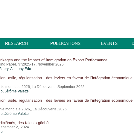
RESEARCH
PUBLICATIONS
EVENTS
inkages and the Impact of Immigration on Export Performance
ing Paper, N°2025-17, November 2025
Aubry,
Anthony Edo
tion, asile, régularisation : des leviers en faveur de l’intégration économique
mie mondiale 2026, La Découverte, September 2025
do
,
Jérôme Valette
tion, asile, régularisation : des leviers en faveur de l’intégration économique
mie mondiale 2026,, La Découverte, 2025
do
,
Jérôme Valette
diplômés, des talents gâchés
December 2, 2024
do