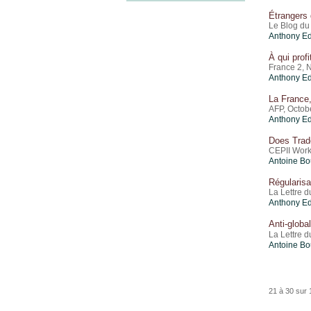
Étrangers 
Le Blog du
Anthony E
À qui profi
France 2,
Anthony E
La France,
AFP, Octob
Anthony E
Does Trade
CEPII Work
Antoine Bo
Régularisa
La Lettre 
Anthony E
Anti-globa
La Lettre 
Antoine Bo
21 à 30 sur 