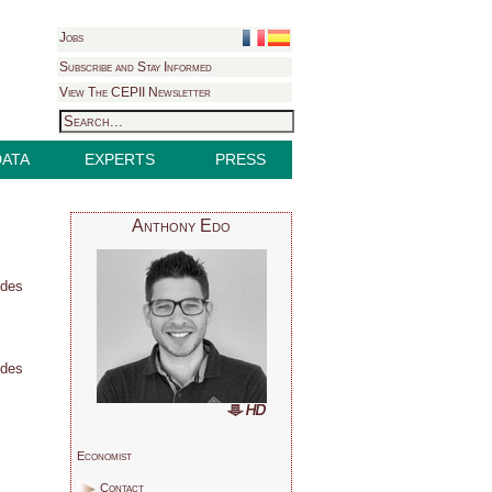
Jobs
Subscribe and Stay Informed
View The CEPII Newsletter
DATA
EXPERTS
PRESS
Anthony Edo
 des
 des
Economist
Contact