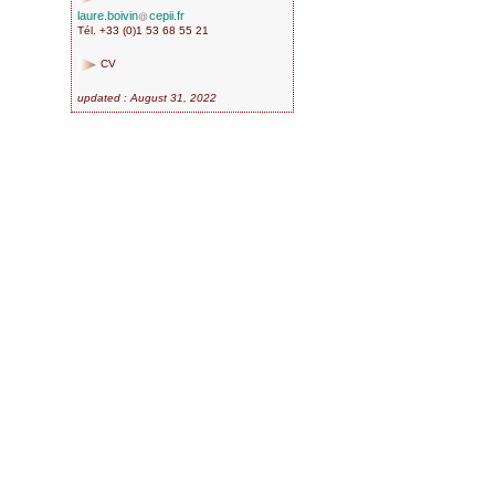
laure.boivin
cepii.fr
Tél. +33 (0)1 53 68 55 21
CV
updated : August 31, 2022