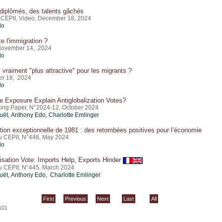
diplômés, des talents gâchés
 CEPII, Video, December 18, 2024
do
te l'immigration ?
 November 14, 2024
do
 vraiment "plus attractive" pour les migrants ?
er 18, 2024
do
 Exposure Explain Antiglobalization Votes?
ing Paper, N°2024-12, October 2024
uët
,
Anthony Edo
,
Charlotte Emlinger
tion exceptionnelle de 1981 : des retombées positives pour l’économie
du CEPII, N°446, May 2024
do
lisation Vote: Imports Help, Exports Hinder
du CEPII, N°445, March 2024
uët
,
Anthony Edo
, Charlotte Emlinger
First
Previous
Next
Last
All
101