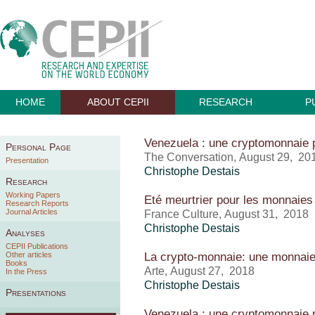
HOME
ABOUT CEPII
RESEARCH
P
Venezuela : une cryptomonnaie po
Personal Page
The Conversation, August 29, 20
Presentation
Christophe Destais
Research
Working Papers
Eté meurtrier pour les monnaies
Research Reports
Journal Articles
France Culture, August 31, 2018
Christophe Destais
Analyses
CEPII Publications
La crypto-monnaie: une monnaie 
Other articles
Books
Arte, August 27, 2018
In the Press
Christophe Destais
Presentations
Venezuela : une cryptomonnaie po