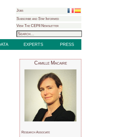
Jobs
Subscribe and Stay Informed
View The CEPII Newsletter
DATA
EXPERTS
PRESS
Camille Macaire
Research Associate