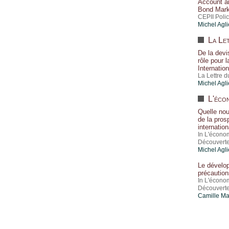
Account a
Bond Mark
CEPII Polic
Michel Agli
La Let
De la devi
rôle pour 
Internation
La Lettre 
Michel Agli
L'écon
Quelle nou
de la prosp
internation
In L'écono
Découvert
Michel Agli
Le dévelop
précaution
In L'écono
Découverte
Camille Ma