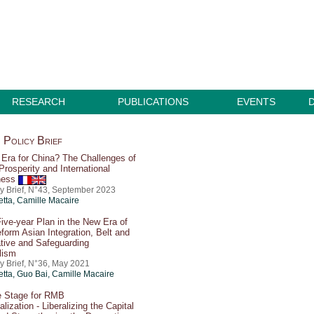
RESEARCH
PUBLICATIONS
EVENTS
Policy Brief
Era for China? The Challenges of
rosperity and International
ness
cy Brief, N°43, September 2023
etta,
Camille Macaire
ive-year Plan in the New Era of
form Asian Integration, Belt and
ative and Safeguarding
alism
cy Brief, N°36, May 2021
etta, Guo Bai,
Camille Macaire
he Stage for RMB
alization - Liberalizing the Capital