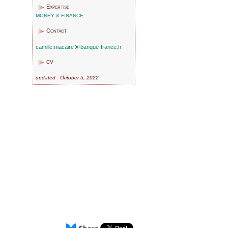
Expertise
MONEY & FINANCE
Contact
camille.macaire
banque-france.fr
CV
updated : October 5, 2022