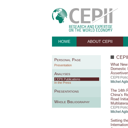
HOME
ABOUT CEPII
CEPII 
Personal Page
What New 
Presentation
Domestic P
Assertive
Analyses
CEPII Poli
CEPII Publications
Michel Agli
In the Press
The 14th F
Presentations
China’s Re
Road Initi
Whole Bibliography
Multilater
CEPII Poli
Michel Agli
Setting t
Internation