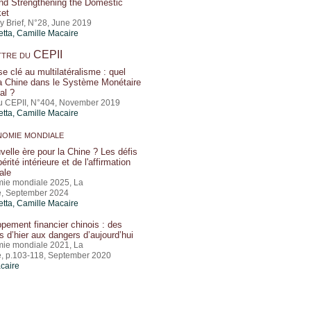
nd Strengthening the Domestic
et
y Brief, N°28, June 2019
etta,
Camille Macaire
tre du CEPII
se clé au multilatéralisme : quel
la Chine dans le Système Monétaire
al ?
du CEPII, N°404, November 2019
etta,
Camille Macaire
omie mondiale
velle ère pour la Chine ? Les défis
érité intérieure et de l'affirmation
ale
mie mondiale 2025, La
e, September 2024
etta,
Camille Macaire
pement financier chinois : des
s d’hier aux dangers d’aujourd’hui
mie mondiale 2021, La
, p.103-118, September 2020
caire