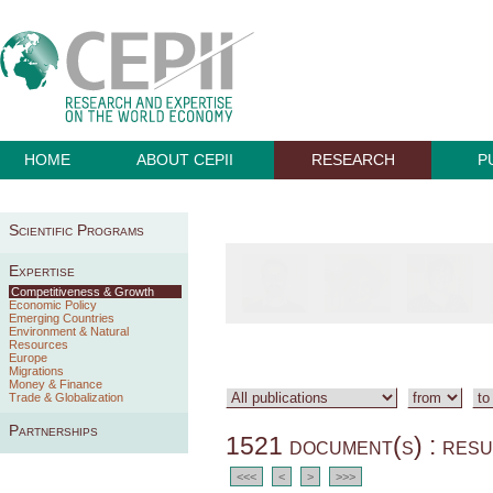
HOME
ABOUT CEPII
RESEARCH
P
Scientific Programs
Expertise
Competitiveness & Growth
Economic Policy
Emerging Countries
Environment & Natural
Resources
Europe
Migrations
Money & Finance
Trade & Globalization
Partnerships
1521 document(s) : resu
<<<
<
>
>>>