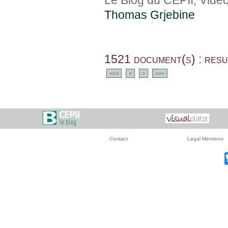
Le Blog du CEPII, Video
Thomas Grjebine
1521 document(s) : resu
<<<
<
>
>>>
Contact
Legal Mentions