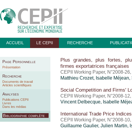
ACCUEIL
LE CEPII
RECHERCHE
PUBLICAT
Plus grandes, plus fortes, plu
Page Personnelle
firmes exportatrices françaises
Présentation
CEPII Working Paper, N°2008-26
Recherche
Matthieu Crozet
,
Isabelle Méjean
,
Documents de travail
Articles scientifiques
Social Competition and Firms' L
Analyses
CEPII Working Paper, N°2008-12, j
Publications CEPII
Vincent Delbecque,
Isabelle Méje
Livres
Dans les médias
International Trade Price Indices
Bibliographie complète
CEPII Working Paper, N°2008-10, 
Guillaume Gaulier
, Julien Martin,
I