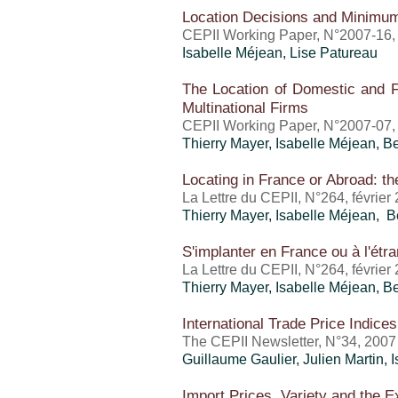
Location Decisions and Minim
CEPII Working Paper, N°2007-16
Isabelle Méjean
, Lise Patureau
The Location of Domestic and Fo
Multinational Firms
CEPII Working Paper, N°2007-07,
Thierry Mayer
,
Isabelle Méjean
, B
Locating in France or Abroad: t
La Lettre du CEPII, N°264, février
Thierry Mayer
,
Isabelle Méjean
, B
S'implanter en France ou à l'étra
La Lettre du CEPII, N°264, février
Thierry Mayer
,
Isabelle Méjean
, B
International Trade Price Indices
The CEPII Newsletter, N°34, 2007
Guillaume Gaulier
, Julien Martin,
I
Import Prices, Variety and the E