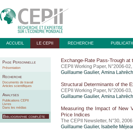
ACCUEIL
LE CEPII
RECHERCHE
PUBLICAT
Exchange-Rate Pass-Trough at t
Page Personnelle
CEPII Working Paper, N°2006-02, 
Présentation
Guillaume Gaulier
, Amina Lahrèch
Recherche
Documents de travail
Structural Determinants of the
Articles scientifiques
CEPII Working Paper, N°2006-03, 
Analyses
Guillaume Gaulier
, Amina Lahrèch
Publications CEPII
Livres
Measuring the Impact of New V
Dans les médias
Price Indices
Bibliographie complète
The CEPII Newsletter, N°30, 2006
Guillaume Gaulier
,
Isabelle Méjea