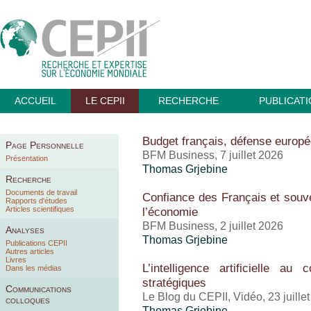
ACCUEIL
LE CEPII
RECHERCHE
PUBLICAT
Budget français, défense europé
Page Personnelle
BFM Business, 7 juillet 2026
Présentation
Thomas Grjebine
Recherche
Documents de travail
Confiance des Français et souv
Rapports d'études
Articles scientifiques
l’économie
BFM Business, 2 juillet 2026
Analyses
Thomas Grjebine
Publications CEPII
Autres articles
Livres
L’intelligence artificielle a
Dans les médias
stratégiques
Communications
Le Blog du CEPII, Vidéo, 23 juille
colloques
Thomas Grjebine