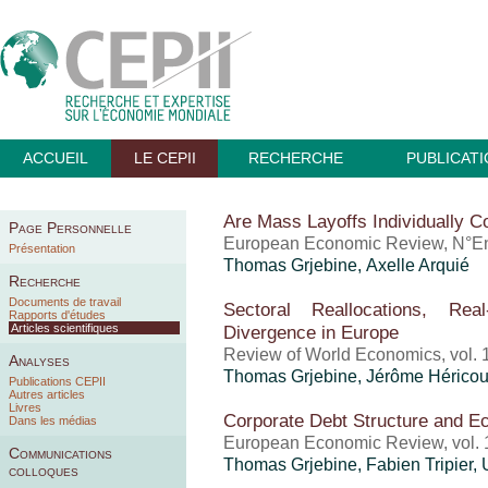
ACCUEIL
LE CEPII
RECHERCHE
PUBLICAT
Are Mass Layoffs Individually Co
Page Personnelle
European Economic Review, N°En 
Présentation
Thomas Grjebine
,
Axelle Arquié
Recherche
Documents de travail
Sectoral Reallocations, Rea
Rapports d'études
Articles scientifiques
Divergence in Europe
Review of World Economics, vol. 
Analyses
Thomas Grjebine
,
Jérôme Héricou
Publications CEPII
Autres articles
Livres
Corporate Debt Structure and 
Dans les médias
European Economic Review, vol. 1
Communications
Thomas Grjebine
,
Fabien Tripier
,
colloques