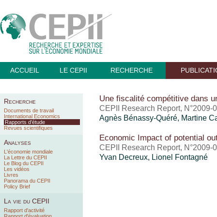
ACCUEIL
LE CEPII
RECHERCHE
PUBLICAT
Une fiscalité compétitive dans 
Recherche
CEPII Research Report, N°2009-0
Documents de travail
International Economics
Agnès Bénassy-Quéré, Martine Ca
Rapports d’étude
Revues scientifiques
Economic Impact of potential o
Analyses
CEPII Research Report, N°2009-0
L'économie mondiale
Yvan Decreux, Lionel Fontagné
La Lettre du CEPII
Le Blog du CEPII
Les vidéos
Livres
Panorama du CEPII
Policy Brief
La vie du CEPII
Rapport d'activité
Rapport d'évaluation