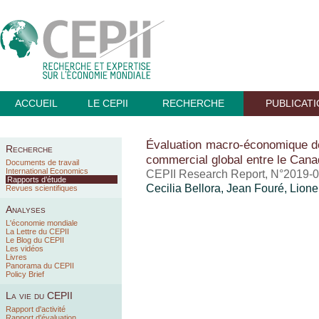
ACCUEIL
LE CEPII
RECHERCHE
PUBLICAT
Évaluation macro-économique d
Recherche
commercial global entre le Cana
Documents de travail
International Economics
CEPII Research Report, N°2019-01
Rapports d’étude
Cecilia Bellora, Jean Fouré, Lion
Revues scientifiques
Analyses
L'économie mondiale
La Lettre du CEPII
Le Blog du CEPII
Les vidéos
Livres
Panorama du CEPII
Policy Brief
La vie du CEPII
Rapport d'activité
Rapport d'évaluation