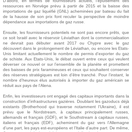
D’abord, en termes de fournisseurs actuels, l’épuisement des
ressources en Norvège prévu à partir de 2015 et la baisse des
importations de gaz liquéfié (GNL) acheminées par bateau du fait
de la hausse de son prix font reculer la perspective de moindre
dépendance aux importations de gaz russe.
Ensuite, les fournisseurs potentiels ne sont pas encore prêts, que
ce soit Israël avec le réservoir Léviathan dont la commercialisation
ne devrait pas débuter avant 2017 ou Chypre avec le gaz
découvert dans le prolongement de Léviathan, ou encore les Etats-
Unis limitant actuellement le nombre de permis d’exporter du gaz
de schiste. Aux Etats-Unis, le débat ouvert entre ceux qui veulent
déverser ce nouvel or sur l’ensemble de la planète et promettent
des baisses de prix faramineuses et ceux qui souhaitent conserver
des réserves stratégiques est loin d’être tranché. Pour l’instant, le
nombre d’heureux élus autorisés à importer du gaz américain se
réduit aux pays de l’Alena.
Enfin, les investisseurs ont engagé des capitaux importants dans la
construction d’infrastructures gazières. Doublant les gazoducs déjà
existants (Brotherhood qui traverse notamment l’Ukraine), il est
prévu que le Nordstream, à capitaux principalement russes,
allemands et français (GDF), et le Southstream à capitaux russes,
italiens et français (EDF), acheminent du gaz vers l’Allemagne
d’une part, les pays est-européens et l’Italie d’autre part. De même,