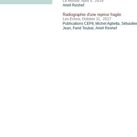
Le Monde, April 5, 2019
Ariell Reshef
Radiographie d'une reprise fragile
Les Echos, October 11, 2017
Publications CEPII, Michel Aglietta,
Sébastie
Jean
,
Farid Toubal
,
Ariell Reshef