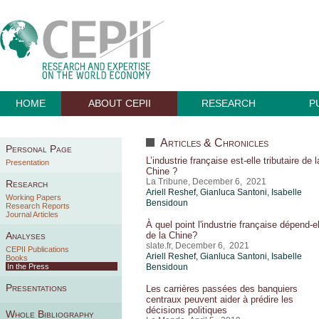
HOME
ABOUT CEPII
RESEARCH
P
Articles & Chronicles
Personal Page
L’industrie française est-elle tributaire de l
Presentation
Chine ?
La Tribune, December 6, 2021
Research
Ariell Reshef
, Gianluca Santoni,
Isabelle
Working Papers
Bensidoun
Research Reports
Journal Articles
À quel point l'industrie française dépend-el
Analyses
de la Chine?
slate.fr, December 6, 2021
CEPII Publications
Ariell Reshef
, Gianluca Santoni,
Isabelle
Books
In the Press
Bensidoun
Presentations
Les carrières passées des banquiers
centraux peuvent aider à prédire les
décisions politiques
Whole Bibliography