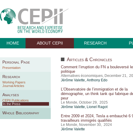
HOME
ABOUT CEPII
RESEARCH
P
Articles & Chronicles
Personal Page
Comment l’irruption du FN a bouleversé le
Presentation
politique
Alternatives économiques, December 21, 2
Research
Jérôme Valette
,
Anthony Edo
Working Papers
Journal Articles
L’Observatoire de l’immigration et de la
démographie, un think tank qui fabrique de
Analyses
peur
CEPII Publications
Le Monde, October 29, 2025
In the Press
Jérôme Valette
,
Lionel Ragot
Whole Bibliography
Entre 2009 et 2024, Tesla a embauché 6 
travailleurs immigrés qualifiés
Le Monde, November 30, 2024
Jérôme Valette