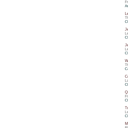
F
A
L
T
C
J
L
C
J
L
C
W
T
C
C
L
C
Q
F
C
T
L
C
M
R