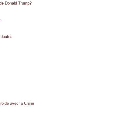
e de Donald Trump?
e
e doutes
froide avec la Chine