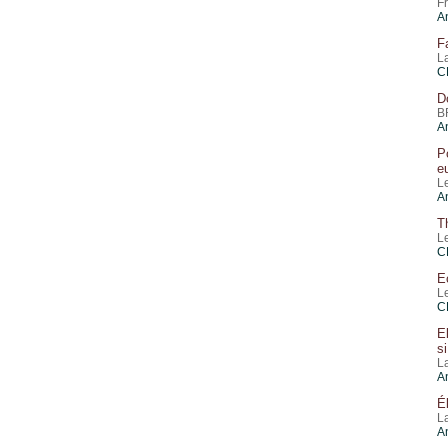
F
A
F
L
C
D
B
A
P
e
L
A
T
L
C
E
L
C
E
s
L
A
É
L
A