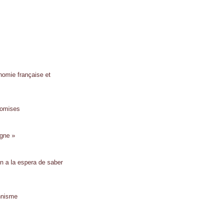
nomie française et
romises
gne »
n a la espera de saber
onnisme