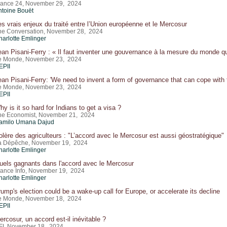
rance 24, November 29, 2024
ntoine Bouët
es vrais enjeux du traité entre l’Union européenne et le Mercosur
he Conversation, November 28, 2024
harlotte Emlinger
ean Pisani-Ferry : « Il faut inventer une gouvernance à la mesure du monde qu
e Monde, November 23, 2024
EPII
ean Pisani-Ferry: 'We need to invent a form of governance that can cope with 
e Monde, November 23, 2024
EPII
hy is it so hard for Indians to get a visa ?
he Economist, November 21, 2024
amilo Umana Dajud
olère des agriculteurs : "L’accord avec le Mercosur est aussi géostratégique"
a Dépêche, November 19, 2024
harlotte Emlinger
uels gagnants dans l'accord avec le Mercosur
rance Info, November 19, 2024
harlotte Emlinger
rump's election could be a wake-up call for Europe, or accelerate its decline
e Monde, November 18, 2024
EPII
ercosur, un accord est-il inévitable ?
FI, November 18, 2024