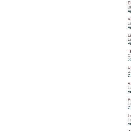
E
B
A
V
L
A
L
L
V
T
C
J
U
w
C
V
L
A
P
L
C
L
L
A