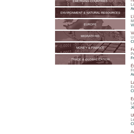
H
EMERGING COUNTRIES
L
A
ENVIRONMENT & NATURAL RESOURCES
L
M
EUROPE
V
V
MIGRATIONS
U
C
MONEY & FINANCE
F
P
F
TRADE & GLOBALIZATION
É
F
A
L
E
C
E
L
J
U
L
C
A