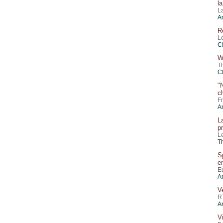
l
L
A
R
L
C
W
T
C
"
c
F
A
L
p
L
T
S
en
E
A
V
R
A
V