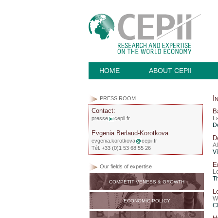
HOME
ABOUT CEPII
I
PRESS ROOM
Contact:
Ba
L
presse
cepii.fr
D
Evgenia Berlaud-Korotkova
Dé
evgenia.korotkova
cepii.fr
A
Tél. +33 (0)1 53 68 55 26
V
E
Our fields of expertise
L
T
COMPETITIVENESS & GROWTH
L
W
ECONOMIC POLICY
C