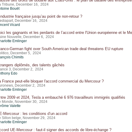
ausse des droits de douane aux Etats-Unis : le plan de bataille des entrepris
a Tribune, December 16, 2024
ntoine Bouët
’industrie française jusqu’au point de non-retour ?
ediapart, December 16, 2024
incent Vicard
oici les gagnants et les perdants de l’accord entre l'Union européenne et le M
sine Nouvelle, December 6, 2024
harlotte Emlinger
ranco-German fight over South American trade deal threatens EU rupture
olitico, December 5, 2024
rançois Chimits
trangers diplômés, des talents gâchés
rance 3, December 2, 2024
nthony Edo
a France peut-elle bloquer l'accord commercial du Mercosur ?
uronews, December 2, 2024
harlotte Emlinger
ntre 2009 et 2024, Tesla a embauché 6 976 travailleurs immigrés qualifiés
e Monde, November 30, 2024
érôme Valette
E-Mercosur : les conditions d’un accord
e Sillon belge, November 29, 2024
harlotte Emlinger
ccord UE-Mercosur : faut-il signer des accords de libre-échange ?