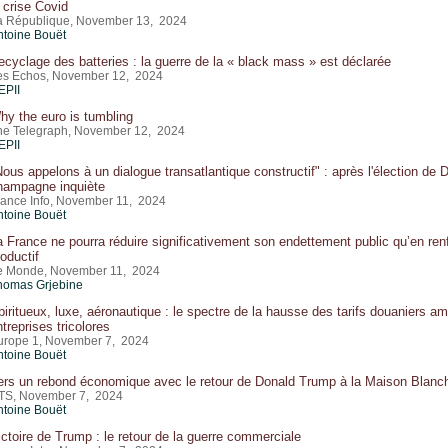
a crise Covid
a République, November 13, 2024
ntoine Bouët
ecyclage des batteries : la guerre de la « black mass » est déclarée
es Echos, November 12, 2024
EPII
hy the euro is tumbling
he Telegraph, November 12, 2024
EPII
Nous appelons à un dialogue transatlantique constructif" : après l'élection de D
hampagne inquiète
rance Info, November 11, 2024
ntoine Bouët
a France ne pourra réduire significativement son endettement public qu’en ren
roductif
e Monde, November 11, 2024
homas Grjebine
piritueux, luxe, aéronautique : le spectre de la hausse des tarifs douaniers am
treprises tricolores
urope 1, November 7, 2024
ntoine Bouët
ers un rebond économique avec le retour de Donald Trump à la Maison Blanc
TS, November 7, 2024
ntoine Bouët
ictoire de Trump : le retour de la guerre commerciale