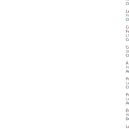
C
L
F
C
C
F
L
Cr
C
S
C
À 
F
A
P
L
C
P
L
A
É
A
D
L