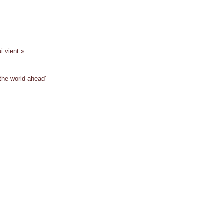
i vient »
the world ahead'