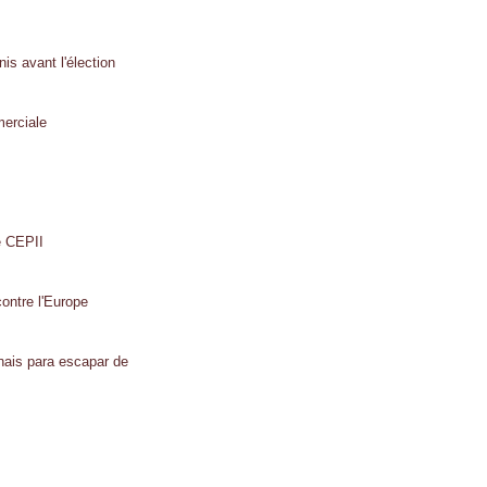
s avant l'élection
merciale
e CEPII
contre l'Europe
ais para escapar de