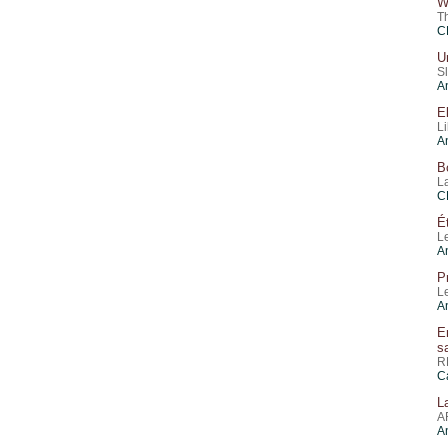
W
T
C
U
S
A
E
L
A
B
L
C
É
L
A
P
L
A
E
s
R
C
L
A
A