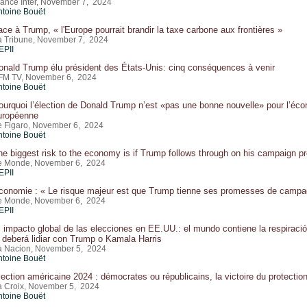
rance Inter, November 7, 2024
ntoine Bouët
ace à Trump, « l'Europe pourrait brandir la taxe carbone aux frontières »
a Tribune, November 7, 2024
EPII
onald Trump élu président des États-Unis: cinq conséquences à venir
FM TV, November 6, 2024
ntoine Bouët
ourquoi l’élection de Donald Trump n’est «pas une bonne nouvelle» pour l’éco
uropéenne
e Figaro, November 6, 2024
ntoine Bouët
he biggest risk to the economy is if Trump follows through on his campaign p
e Monde, November 6, 2024
EPII
conomie : « Le risque majeur est que Trump tienne ses promesses de campa
e Monde, November 6, 2024
EPII
l impacto global de las elecciones en EE.UU.: el mundo contiene la respiració
i deberá lidiar con Trump o Kamala Harris
a Nacion, November 5, 2024
ntoine Bouët
lection américaine 2024 : démocrates ou républicains, la victoire du protecti
a Croix, November 5, 2024
ntoine Bouët