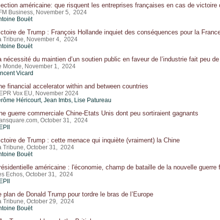
lection américaine: que risquent les entreprises françaises en cas de victoir
FM Business, November 5, 2024
ntoine Bouët
ictoire de Trump : François Hollande inquiet des conséquences pour la Franc
a Tribune, November 4, 2024
ntoine Bouët
a nécessité du maintien d’un soutien public en faveur de l’industrie fait peu d
e Monde, November 1, 2024
incent Vicard
he financial accelerator within and between countries
EPR Vox EU, November 2024
érôme Héricourt
, Jean Imbs, Lise Patureau
ne guerre commerciale Chine-Etats Unis dont peu sortiraient gagnants
ansquare.com, October 31, 2024
EPII
ictoire de Trump : cette menace qui inquiète (vraiment) la Chine
a Tribune, October 31, 2024
ntoine Bouët
résidentielle américaine : l'économie, champ de bataille de la nouvelle guerre 
es Echos, October 31, 2024
EPII
e plan de Donald Trump pour tordre le bras de l’Europe
a Tribune, October 29, 2024
ntoine Bouët