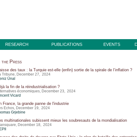
RESEARCH
PUBLICATIONS
EVENTS
n the Press
isse des taux : la Turquie est-elle (enfin) sortie de la spirale de l’inflation ?
a Tribune, December 27, 2024
eniz Ünal
jà la fin de la réindustrialisation ?
lternatives économiques, December 23, 2024
incent Vicard
n France, la grande panne de l'industrie
es Echos, December 19, 2024
homas Grjebine
es multinationales subissent mieux les soubresauts de la mondialisation
ansquare, December 18, 2024
EPII