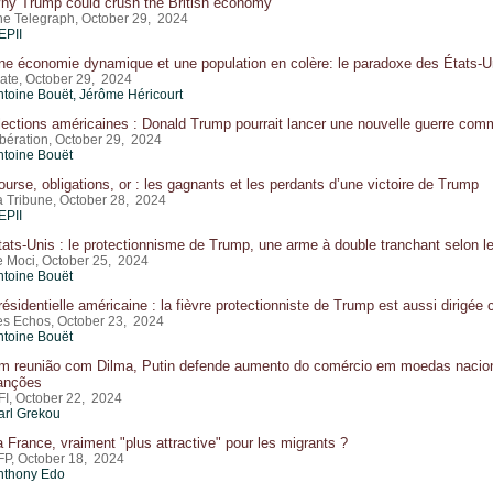
hy Trump could crush the British economy
he Telegraph, October 29, 2024
EPII
ne économie dynamique et une population en colère: le paradoxe des États-Uni
late, October 29, 2024
ntoine Bouët
,
Jérôme Héricourt
lections américaines : Donald Trump pourrait lancer une nouvelle guerre com
ibération, October 29, 2024
ntoine Bouët
ourse, obligations, or : les gagnants et les perdants d’une victoire de Trump
a Tribune, October 28, 2024
EPII
tats-Unis : le protectionnisme de Trump, une arme à double tranchant selon l
e Moci, October 25, 2024
ntoine Bouët
résidentielle américaine : la fièvre protectionniste de Trump est aussi dirigée 
es Echos, October 23, 2024
ntoine Bouët
m reunião com Dilma, Putin defende aumento do comércio em moedas nacion
anções
FI, October 22, 2024
arl Grekou
a France, vraiment "plus attractive" pour les migrants ?
FP, October 18, 2024
nthony Edo