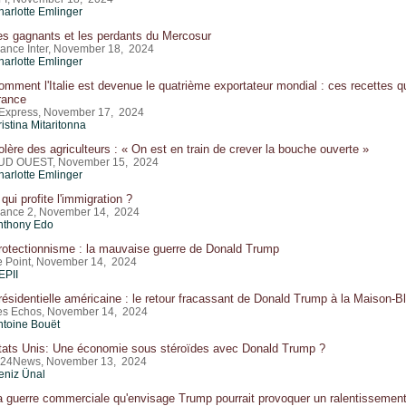
harlotte Emlinger
es gagnants et les perdants du Mercosur
rance Inter, November 18, 2024
harlotte Emlinger
omment l'Italie est devenue le quatrième exportateur mondial : ces recettes qui
rance
'Express, November 17, 2024
istina Mitaritonna
olère des agriculteurs : « On est en train de crever la bouche ouverte »
UD OUEST, November 15, 2024
harlotte Emlinger
qui profite l'immigration ?
rance 2, November 14, 2024
nthony Edo
rotectionnisme : la mauvaise guerre de Donald Trump
e Point, November 14, 2024
EPII
résidentielle américaine : le retour fracassant de Donald Trump à la Maison-B
es Echos, November 14, 2024
ntoine Bouët
tats Unis: Une économie sous stéroïdes avec Donald Trump ?
l24News, November 13, 2024
eniz Ünal
a guerre commerciale qu'envisage Trump pourrait provoquer un ralentissemen