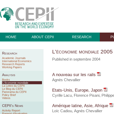
HOME
ABOUT CEPII
RESEARCH
P
L'économie mondiale 2005
Research
Academic Journals
Published in septembre 2004
International Economics
Research Reports
Working Papers
A nouveau sur les rails
Analysis
Agnès Chevallier
Books
L'économie mondiale
La Lettre du CEPII
Le Blog du CEPII
Etats-Unis, Europe, Japon
Panorama du CEPII
Policy Brief
Cyrille Lacu, Florence Pisani, Philip
Videos
Amérique latine, Asie, Afrique
CEPII's News
Activity Report
Loïc Cadiou, Agnès Chevallier
Rapport d'évaluation