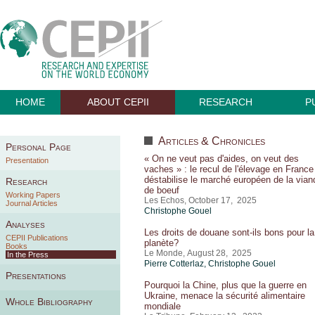
HOME
ABOUT CEPII
RESEARCH
P
Articles & Chronicles
Personal Page
« On ne veut pas d'aides, on veut des
Presentation
vaches » : le recul de l'élevage en France
déstabilise le marché européen de la vian
Research
de boeuf
Working Papers
Les Echos, October 17, 2025
Journal Articles
Christophe Gouel
Analyses
Les droits de douane sont-ils bons pour la
CEPII Publications
planète?
Books
Le Monde, August 28, 2025
In the Press
Pierre Cotterlaz
,
Christophe Gouel
Presentations
Pourquoi la Chine, plus que la guerre en
Ukraine, menace la sécurité alimentaire
Whole Bibliography
mondiale