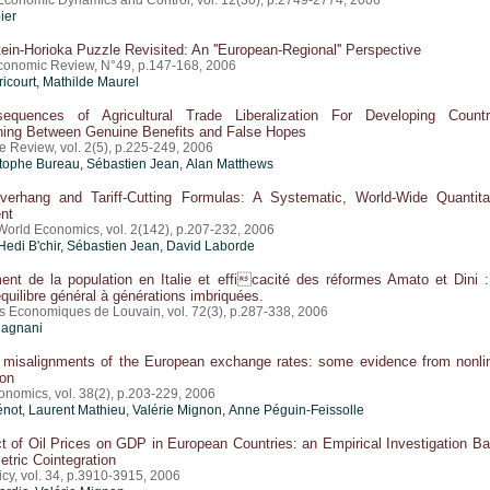
 Economic Dynamics and Control, vol. 12(30), p.2749-2774, 2006
ier
ein-Horioka Puzzle Revisited: An ''European-Regional'' Perspective
conomic Review, N°49, p.147-168, 2006
icourt
, Mathilde Maurel
quences of Agricultural Trade Liberalization For Developing Countr
shing Between Genuine Benefits and False Hopes
e Review, vol. 2(5), p.225-249, 2006
tophe Bureau
,
Sébastien Jean
, Alan Matthews
verhang and Tariff-Cutting Formulas: A Systematic, World-Wide Quantita
nt
World Economics, vol. 2(142), p.207-232, 2006
di B'chir,
Sébastien Jean
, David Laborde
ment de la population en Italie et efficacité des réformes Amato et Dini 
quilibre général à générations imbriquées.
 Economiques de Louvain, vol. 72(3), p.287-338, 2006
Magnani
t misalignments of the European exchange rates: some evidence from nonli
ion
onomics, vol. 38(2), p.203-229, 2006
énot
, Laurent Mathieu,
Valérie Mignon
, Anne Péguin-Feissolle
 of Oil Prices on GDP in European Countries: an Empirical Investigation B
tric Cointegration
cy, vol. 34, p.3910-3915, 2006