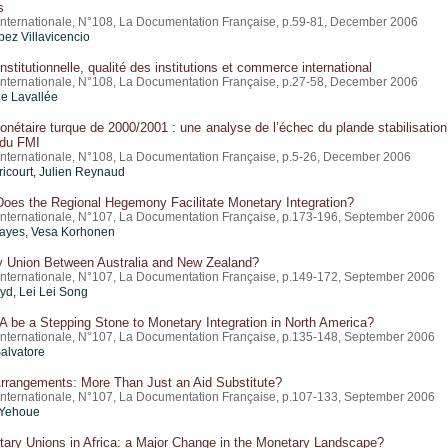
s
nternationale, N°108, La Documentation Française, p.59-81, December 2006
pez Villavicencio
institutionnelle, qualité des institutions et commerce international
nternationale, N°108, La Documentation Française, p.27-58, December 2006
e Lavallée
onétaire turque de 2000/2001 : une analyse de l’échec du plande stabilisation
 du FMI
nternationale, N°108, La Documentation Française, p.5-26, December 2006
icourt
, Julien Reynaud
Does the Regional Hegemony Facilitate Monetary Integration?
nternationale, N°107, La Documentation Française, p.173-196, September 2006
ayes, Vesa Korhonen
y Union Between Australia and New Zealand?
nternationale, N°107, La Documentation Française, p.149-172, September 2006
oyd, Lei Lei Song
 be a Stepping Stone to Monetary Integration in North America?
nternationale, N°107, La Documentation Française, p.135-148, September 2006
alvatore
rrangements: More Than Just an Aid Substitute?
nternationale, N°107, La Documentation Française, p.107-133, September 2006
 Yehoue
ary Unions in Africa: a Major Change in the Monetary Landscape?