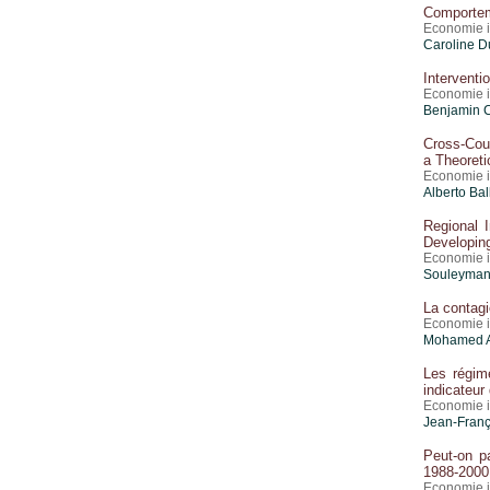
Comporteme
Economie i
Caroline D
Interventi
Economie i
Benjamin C
Cross-Coun
a Theoreti
Economie i
Alberto Ba
Regional 
Developin
Economie i
Souleyman
La contagi
Economie i
Mohamed Ay
Les régim
indicateur
Economie i
Jean-Franç
Peut-on pa
1988-2000
Economie i