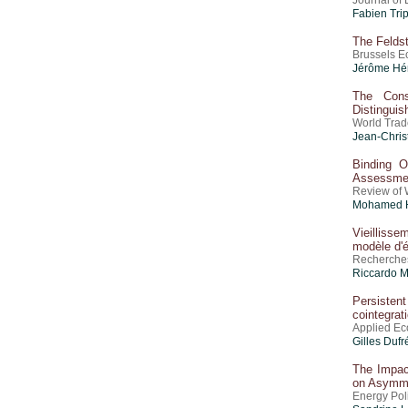
Journal of
Fabien Trip
The Feldst
Brussels E
Jérôme Hér
The Conse
Distingui
World Trad
Jean-Chris
Binding O
Assessme
Review of 
Mohamed He
Vieillisse
modèle d'é
Recherches
Riccardo 
Persisten
cointegrat
Applied Ec
Gilles Dufr
The Impact
on Asymme
Energy Poli