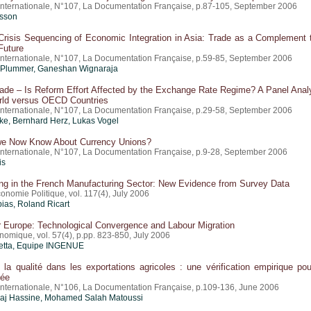
nternationale, N°107, La Documentation Française, p.87-105, September 2006
asson
Crisis Sequencing of Economic Integration in Asia: Trade as a Complement 
Future
nternationale, N°107, La Documentation Française, p.59-85, September 2006
 Plummer, Ganeshan Wignaraja
ade – Is Reform Effort Affected by the Exchange Rate Regime? A Panel Anal
orld versus OECD Countries
nternationale, N°107, La Documentation Française, p.29-58, September 2006
ke, Bernhard Herz, Lukas Vogel
e Now Know About Currency Unions?
nternationale, N°107, La Documentation Française, p.9-28, September 2006
is
ing in the French Manufacturing Sector: New Evidence from Survey Data
nomie Politique, vol. 117(4), July 2006
pias, Roland Ricart
r Europe: Technological Convergence and Labour Migration
omique, vol. 57(4), p.pp. 823-850, July 2006
ietta, Equipe INGENUE
 la qualité dans les exportations agricoles : une vérification empirique pou
née
nternationale, N°106, La Documentation Française, p.109-136, June 2006
aj Hassine, Mohamed Salah Matoussi