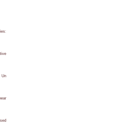
ies:
tive
: Un
near
ased