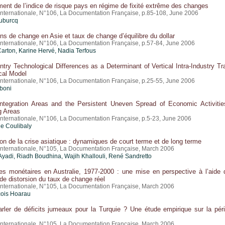
nt de l’indice de risque pays en régime de fixité extrême des changes
nternationale, N°106, La Documentation Française, p.85-108, June 2006
uburcq
ons de change en Asie et taux de change d’équilibre du dollar
nternationale, N°106, La Documentation Française, p.57-84, June 2006
arton, Karine Hervé, Nadia Terfous
try Technological Differences as a Determinant of Vertical Intra-Industry Tr
cal Model
nternationale, N°106, La Documentation Française, p.25-55, June 2006
lboni
Integration Areas and the Persistent Uneven Spread of Economic Activitie
g Areas
nternationale, N°106, La Documentation Française, p.5-23, June 2006
e Coulibaly
on de la crise asiatique : dynamiques de court terme et de long terme
nternationale, N°105, La Documentation Française, March 2006
adi, Riadh Boudhina, Wajih Khallouli, René Sandretto
es monétaires en Australie, 1977-2000 : une mise en perspective à l’aide 
 de distorsion du taux de change réel
nternationale, N°105, La Documentation Française, March 2006
ois Hoarau
rler de déficits jumeaux pour la Turquie ? Une étude empirique sur la pér
nternationale, N°105, La Documentation Française, March 2006