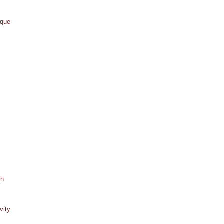
ique
ch
vity