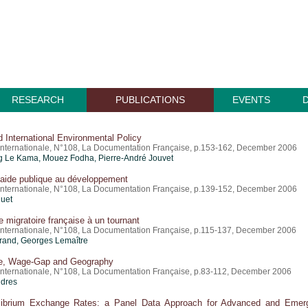
RESEARCH
PUBLICATIONS
EVENTS
 International Environmental Policy
nternationale, N°108, La Documentation Française, p.153-162, December 2006
g Le Kama, Mouez Fodha, Pierre-André Jouvet
l’aide publique au développement
nternationale, N°108, La Documentation Française, p.139-152, December 2006
quet
ue migratoire française à un tournant
nternationale, N°108, La Documentation Française, p.115-137, December 2006
rand, Georges Lemaître
e, Wage-Gap and Geography
nternationale, N°108, La Documentation Française, p.83-112, December 2006
ndres
librium Exchange Rates: a Panel Data Approach for Advanced and Emer