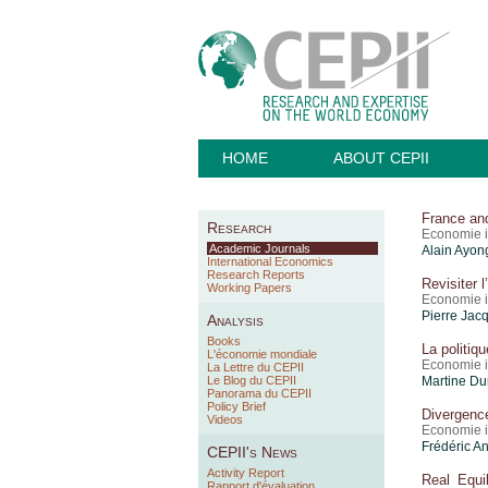
HOME
ABOUT CEPII
France and
Research
Economie i
Academic Journals
Alain Ayon
International Economics
Research Reports
Revisiter 
Working Papers
Economie i
Pierre Jac
Analysis
Books
La politiq
L'économie mondiale
Economie i
La Lettre du CEPII
Le Blog du CEPII
Martine Du
Panorama du CEPII
Policy Brief
Divergenc
Videos
Economie i
Frédéric A
CEPII's News
Activity Report
Real Equi
Rapport d'évaluation