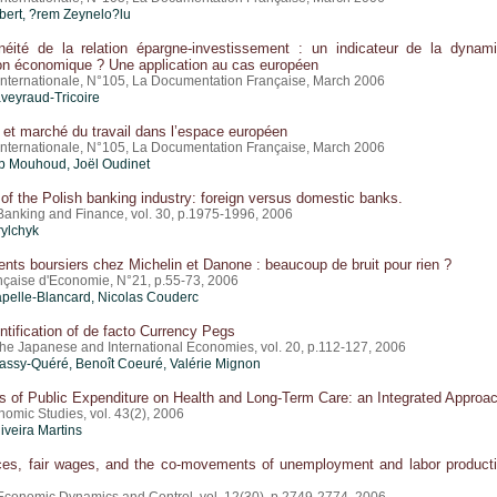
ert, ?rem Zeynelo?lu
énéité de la relation épargne-investissement : un indicateur de la dynam
ion économique ? Une application au cas européen
nternationale, N°105, La Documentation Française, March 2006
eyraud-Tricoire
 et marché du travail dans l’espace européen
nternationale, N°105, La Documentation Française, March 2006
b Mouhoud, Joël Oudinet
 of the Polish banking industry: foreign versus domestic banks.
 Banking and Finance, vol. 30, p.1975-1996, 2006
ylchyk
nts boursiers chez Michelin et Danone : beaucoup de bruit pour rien ?
çaise d'Economie, N°21, p.55-73, 2006
pelle-Blancard, Nicolas Couderc
ntification of de facto Currency Pegs
the Japanese and International Economies, vol. 20, p.112-127, 2006
assy-Quéré, Benoît Coeuré,
Valérie Mignon
s of Public Expenditure on Health and Long-Term Care: an Integrated Approa
mic Studies, vol. 43(2), 2006
iveira Martins
ices, fair wages, and the co-movements of unemployment and labor producti