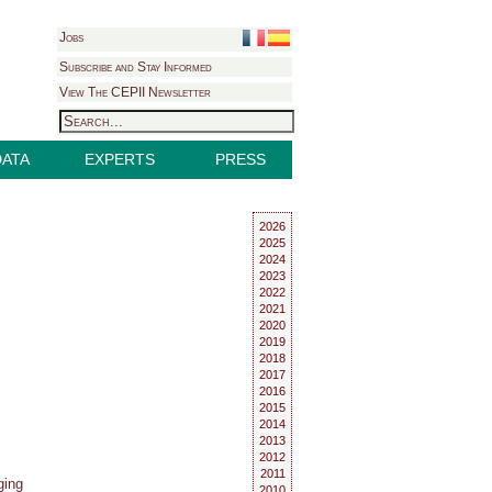
Jobs
Subscribe and Stay Informed
View The CEPII Newsletter
DATA
EXPERTS
PRESS
2026
2025
2024
2023
2022
2021
2020
2019
2018
2017
2016
2015
2014
2013
2012
2011
ging
2010