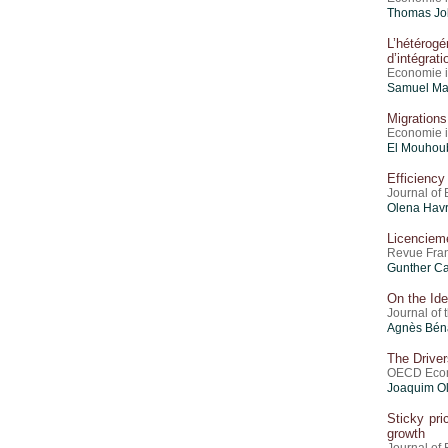
Thomas Job
L’hétérog
d’intégrat
Economie i
Samuel Mav
Migrations
Economie i
El Mouhou
Efficiency
Journal of
Olena Havr
Licencieme
Revue Fran
Gunther Ca
On the Ide
Journal of 
Agnès Bén
The Driver
OECD Econo
Joaquim Ol
Sticky pr
growth