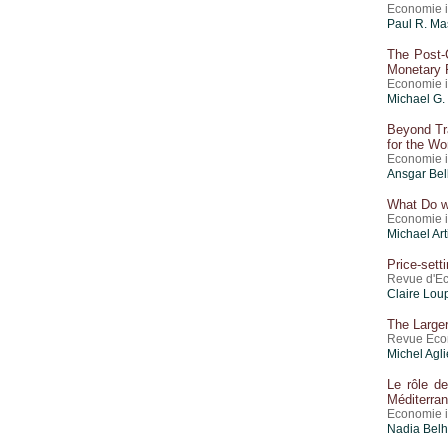
Economie i
Paul R. M
The Post-
Monetary 
Economie i
Michael G.
Beyond Tr
for the W
Economie i
Ansgar Bel
What Do w
Economie i
Michael Art
Price-sett
Revue d'Eco
Claire Lou
The Large
Revue Econ
Michel Agl
Le rôle de
Méditerra
Economie i
Nadia Belh