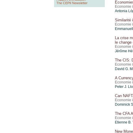
Economie
The CEPII Newsletter
Economie i
Antonia Ló
Similarité 
Economie i
Emmanuell
La crise m
le change
Economie i
Jérôme Hér
The CIS: 
Economie i
David G. M
A Currenc
Economie i
Peter J. Ll
Can NAFTA
Economie i
Dominick S
The CFA A
Economie i
Etienne B.
New Monet