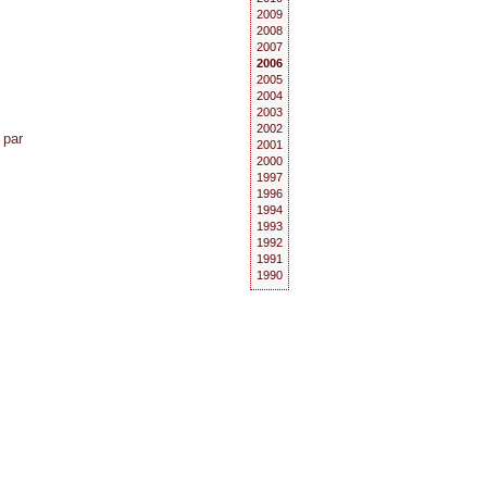
2009
2008
2007
2006
2005
2004
2003
2002
 par
2001
2000
1997
1996
1994
1993
1992
1991
1990