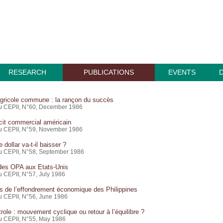
RESEARCH
PUBLICATIONS
EVENTS
agricole commune : la rançon du succès
du CEPII, N°60, December 1986
icit commercial américain
du CEPII, N°59, November 1986
 dollar va-t-il baisser ?
du CEPII, N°58, September 1986
des OPA aux Etats-Unis
u CEPII, N°57, July 1986
s de l’effondrement économique des Philippines
du CEPII, N°56, June 1986
trole : mouvement cyclique ou retour à l’équilibre ?
du CEPII, N°55, May 1986