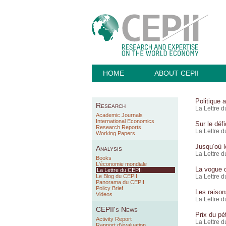
HOME
ABOUT CEPII
Politique 
Research
La Lettre 
Academic Journals
International Economics
Sur le déf
Research Reports
La Lettre 
Working Papers
Jusqu’où le
Analysis
La Lettre 
Books
L'économie mondiale
La vogue 
La Lettre du CEPII
Le Blog du CEPII
La Lettre d
Panorama du CEPII
Policy Brief
Les raison
Videos
La Lettre 
CEPII's News
Prix du pé
Activity Report
La Lettre 
Rapport d'évaluation