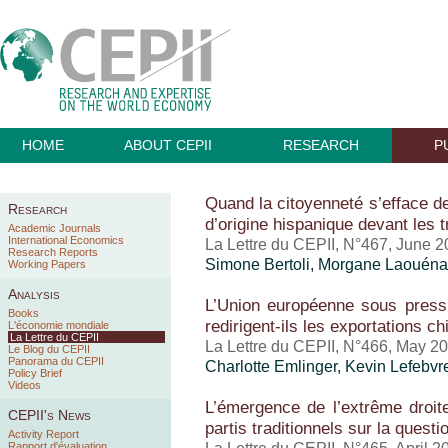
HOME
ABOUT CEPII
RESEARCH
P
Quand la citoyenneté s’efface der
Research
d’origine hispanique devant les 
Academic Journals
International Economics
La Lettre du CEPII, N°467, June 
Research Reports
Simone Bertoli, Morgane Laouén
Working Papers
Analysis
L’Union européenne sous pressi
Books
redirigent-ils les exportations c
L'économie mondiale
La Lettre du CEPII
La Lettre du CEPII, N°466, May 2
Le Blog du CEPII
Panorama du CEPII
Charlotte Emlinger
,
Kevin Lefebvr
Policy Brief
Videos
L’émergence de l’extrême droite
CEPII's News
partis traditionnels sur la questi
Activity Report
Rapport d'évaluation