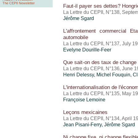
The CEPII Newsletter
Faut-il payer ses dettes? Hongri
La Lettre du CEPII, N°138, Septe
Jérôme Sgard
L'affrontement commercial Et
automobile
La Lettre du CEPII, N°137, July 1
Evelyne Dourille-Feer
Que sait-on des taux de change d
La Lettre du CEPII, N°136, June 
Henri Delessy,
Michel Fouquin
, C
L'internationalisation de l'écono
La Lettre du CEPII, N°135, May 1
Françoise Lemoine
Leçons mexicaines
La Lettre du CEPII, N°134, April 1
Jean Pisani-Ferry, Jérôme Sgard
Ni change fixe, ni change flexibl