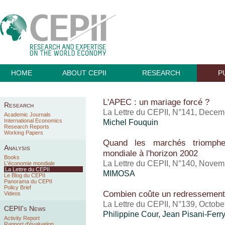
HOME
ABOUT CEPII
RESEARCH
P
L'APEC : un mariage forcé ?
Research
La Lettre du CEPII, N°141, Dece
Academic Journals
International Economics
Michel Fouquin
Research Reports
Working Papers
Quand les marchés triomphen
Analysis
mondiale à l'horizon 2002
Books
La Lettre du CEPII, N°140, Nove
L'économie mondiale
La Lettre du CEPII
MIMOSA
Le Blog du CEPII
Panorama du CEPII
Policy Brief
Combien coûte un redressement
Videos
La Lettre du CEPII, N°139, Octobe
CEPII's News
Philippine Cour, Jean Pisani-Ferr
Activity Report
Rapport d'évaluation